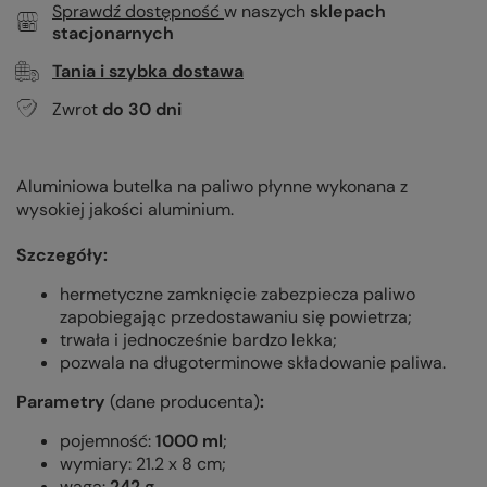
Sprawdź dostępność
w naszych
sklepach
stacjonarnych
Tania i szybka dostawa
Zwrot
do
30
dni
Aluminiowa butelka na paliwo płynne wykonana z
wysokiej jakości aluminium.
Szczegóły:
hermetyczne zamknięcie zabezpiecza paliwo
zapobiegając przedostawaniu się powietrza;
trwała i jednocześnie bardzo lekka;
pozwala na długoterminowe składowanie paliwa.
Parametry
(dane producenta)
:
pojemność:
10
00 ml
;
wymiary: 21.2 x 8 cm;
waga:
242
g
.