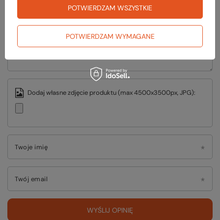
5/5
POTWIERDZAM WSZYSTKIE
Treść twojej opinii
POTWIERDZAM WYMAGANE
Dodaj własne zdjęcie produktu (max 4500x3500px, JPG):
Twoje imię
Twój email
WYŚLIJ OPINIĘ