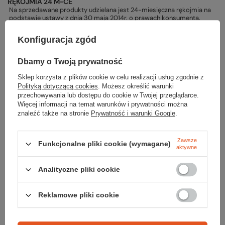
RĘKOJMIA 24 M-CE
Na sprzedawane produkty udzielana jest 24-miesięczna rękojmia na
podstawie ustawy z dnia 30 maja 2014r. o prawach konsumenta.
PODMIOT ODPOWIEDZIALNY ZA TEN PRODUKT NA TERENIE UE
Konfiguracja zgód
Katadyn Deutschland GmbH
Więcej
Dbamy o Twoją prywatność
Sklep korzysta z plików cookie w celu realizacji usług zgodnie z
Polityką dotyczącą cookies
. Możesz określić warunki
Potrzebujesz pomocy? Masz pytania?
przechowywania lub dostępu do cookie w Twojej przeglądarce.
Zadaj pytanie a my odpowiemy niezwłocznie, najciekawsze pytania i
Więcej informacji na temat warunków i prywatności można
odpowiedzi publikując dla innych.
znaleźć także na stronie
Prywatność i warunki Google
.
Zawsze
ZADAJ PYTANIE
Funkcjonalne pliki cookie (wymagane)
aktywne
Analityczne pliki cookie
Napisz swoją opinię
Reklamowe pliki cookie
Twoja ocena: