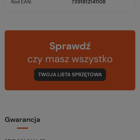
Kod EAN
7391812141108
Sprawdź
czy masz wszystko
TWOJA LISTA SPRZĘTOWA
Gwarancja