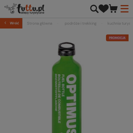
Wróć
Strona główna
podróże i trekking
kuchnia turys
PROMOCJA