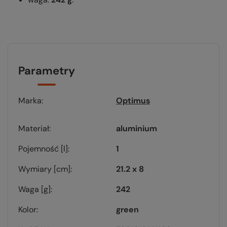
Parametry
Marka
Optimus
Materiał
aluminium
Pojemność [l]
1
Wymiary [cm]
21.2 x 8
Waga [g]
242
Kolor
green