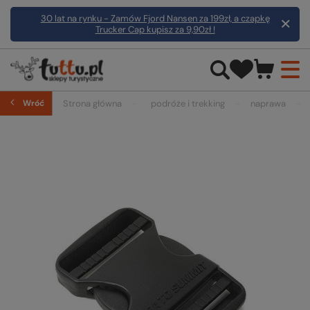
30 lat na rynku - Zamów Fjord Nansen za 199zł, a czapkę
Trucker Cap kupisz za 9,90zł !
Wróć
Strona główna
podróże i trekking
naprawa