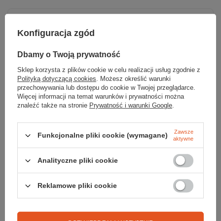
Konfiguracja zgód
Parametry
Dbamy o Twoją prywatność
Marka
Sea To Summit
Sklep korzysta z plików cookie w celu realizacji usług zgodnie z
Polityką dotyczącą cookies
. Możesz określić warunki
przechowywania lub dostępu do cookie w Twojej przeglądarce.
Wymiary [cm]
5
Więcej informacji na temat warunków i prywatności można
znaleźć także na stronie
Prywatność i warunki Google
.
Kolor
czarny
Kod EAN
9327868047659
Zawsze
Funkcjonalne pliki cookie (wymagane)
aktywne
Analityczne pliki cookie
Reklamowe pliki cookie
Sprawdź