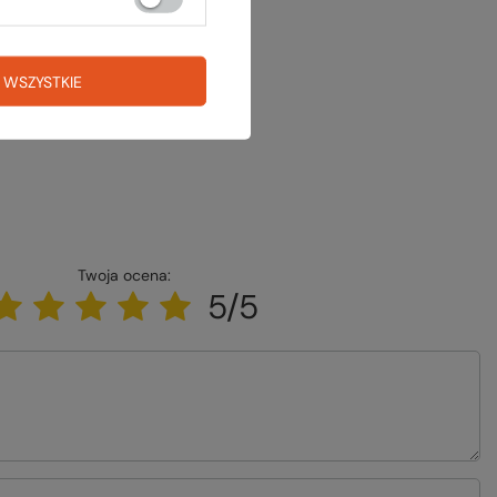
 WSZYSTKIE
Twoja ocena:
5/5