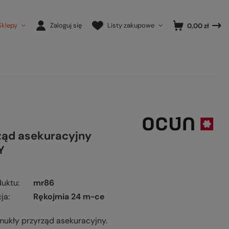
Sklepy
Zaloguj się
Listy zakupowe
0,00 zł
ząd asekuracyjny
Y
duktu
mr86
ja
Rękojmia 24 m-ce
smukły przyrząd asekuracyjny.