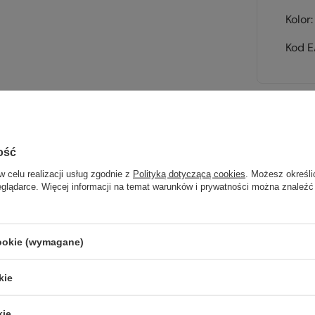
Kolor
Kod 
Sp
ość
wsz
w celu realizacji usług zgodnie z
Polityką dotyczącą cookies
. Możesz określi
eglądarce. Więcej informacji na temat warunków i prywatności można znaleźć
na wyj
trekki
cookie (wymagane)
TWOJ
kie
kie