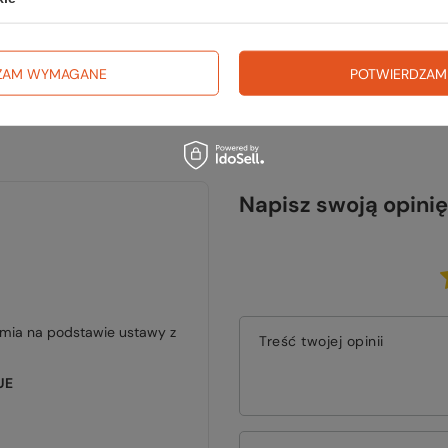
ZAM WYMAGANE
POTWIERDZAM
Napisz swoją opinię
jmia na podstawie ustawy z
Treść twojej opinii
UE