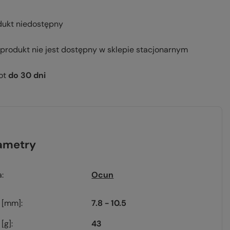
dukt niedostępny
 produkt nie jest dostępny w sklepie stacjonarnym
ot
do
30
dni
ametry
a
Ocun
n [mm]
7.8 - 10.5
[g]
43