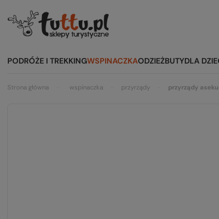
PODRÓŻE I TREKKING
WSPINACZKA
ODZIEŻ
BUTY
DLA DZIE
Strona główna
wspinaczka
przyrządy
przyrządy aseku