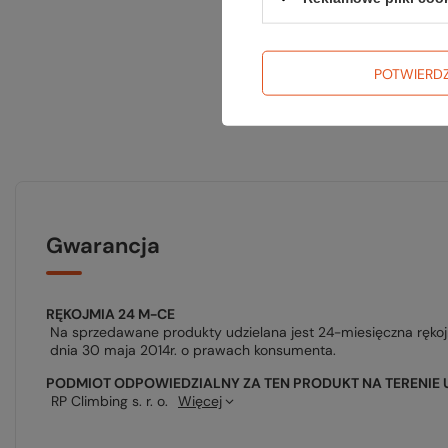
POTWIERD
Gwarancja
RĘKOJMIA 24 M-CE
Na sprzedawane produkty udzielana jest 24-miesięczna ręko
dnia 30 maja 2014r. o prawach konsumenta.
PODMIOT ODPOWIEDZIALNY ZA TEN PRODUKT NA TERENIE 
RP Climbing s. r. o.
Więcej