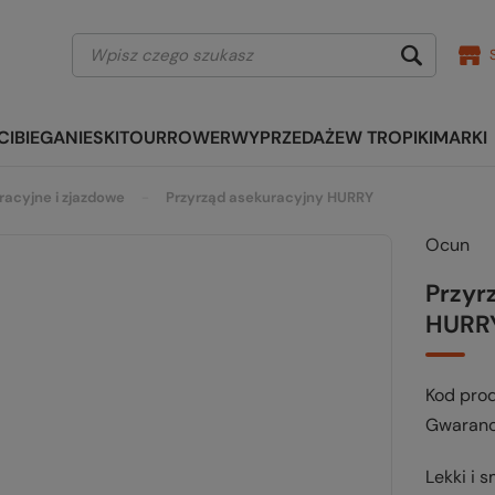
CI
BIEGANIE
SKITOUR
ROWER
WYPRZEDAŻE
W TROPIKI
MARKI
racyjne i zjazdowe
Przyrząd asekuracyjny HURRY
Ocun
Przyr
HURR
Kod pro
Gwaranc
Lekki i 