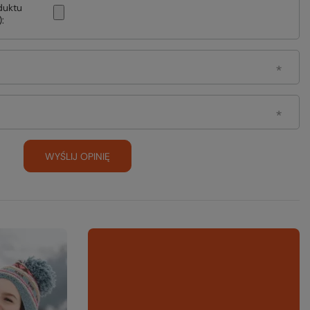
duktu
:
WYŚLIJ OPINIĘ