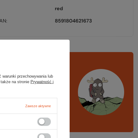
red
EAN
8591804621673
rawdź
czy masz
ystko
ć warunki przechowywania lub
 także na stronie
Prywatność i
azd w góry, kajak,
ng, narty
Zawsze aktywne
A LISTA SPRZĘTOWA