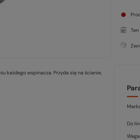
Pro
Ten
Zwr
u każdego wspinacza. Przyda się na ścianie,
Par
Mark
Do li
Waga 