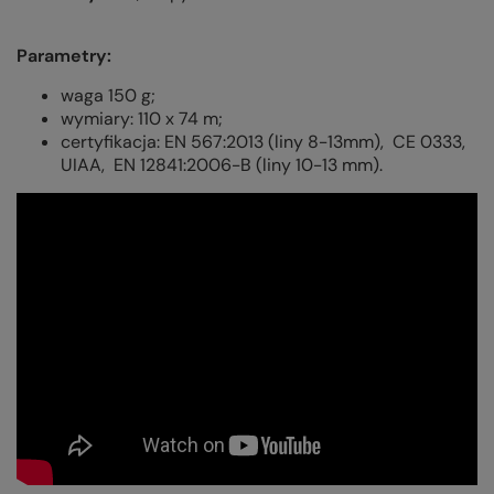
Parametry:
waga 150 g;
wymiary: 110 x 74 m;
certyfikacja: EN 567:2013 (liny 8-13mm), CE 0333,
UIAA, EN 12841:2006-B (liny 10-13 mm).