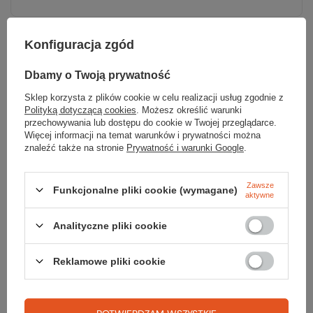
Konfiguracja zgód
Dbamy o Twoją prywatność
Sprawdź
Sklep korzysta z plików cookie w celu realizacji usług zgodnie z
Polityką dotyczącą cookies
. Możesz określić warunki
czy masz wszystko
przechowywania lub dostępu do cookie w Twojej przeglądarce.
Więcej informacji na temat warunków i prywatności można
znaleźć także na stronie
Prywatność i warunki Google
.
TWOJA LISTA SPRZĘTOWA
Zawsze
Funkcjonalne pliki cookie (wymagane)
aktywne
Analityczne pliki cookie
Gwarancja
Reklamowe pliki cookie
RĘKOJMIA 24 M-CE