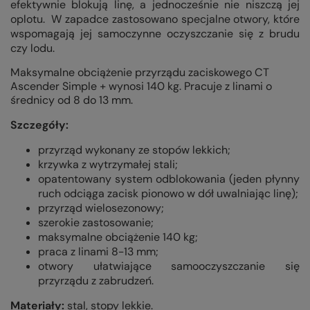
efektywnie blokują linę, a jednocześnie nie niszczą jej
oplotu. W zapadce zastosowano specjalne otwory, które
wspomagają jej samoczynne oczyszczanie się z brudu
czy lodu.
Maksymalne obciążenie przyrządu zaciskowego CT
Ascender Simple + wynosi 140 kg. Pracuje z linami o
średnicy od 8 do 13 mm.
Szczegóły:
przyrząd wykonany ze stopów lekkich;
krzywka z wytrzymałej stali;
opatentowany system odblokowania (jeden płynny
ruch odciąga zacisk pionowo w dół uwalniając linę);
przyrząd wielosezonowy;
szerokie zastosowanie;
maksymalne obciążenie 140 kg;
praca z linami 8-13 mm;
otwory ułatwiające samooczyszczanie się
przyrządu z zabrudzeń.
Materiały:
stal, stopy lekkie.