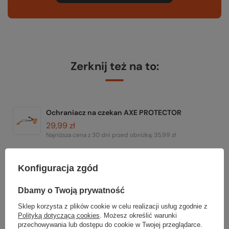
Zerknij też na to:
Ochraniacz na czekan AXE PROTECTOR
29,99 zł
Najniższa cena z 30 dni przed obniżką:
35,99 zł
Lonża do czekana SOLO LEASH
99,99 zł
Konfiguracja zgód
Dbamy o Twoją prywatność
Sklep korzysta z plików cookie w celu realizacji usług zgodnie z
Polityką dotyczącą cookies
. Możesz określić warunki
przechowywania lub dostępu do cookie w Twojej przeglądarce.