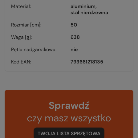
Materiał
aluminium
stal nierdzewna
Rozmiar [cm]
50
Waga [g]
638
Pętla nadgarstkowa
nie
Kod EAN
793661218135
Sprawdź
czy masz wszystko
TWOJA LISTA SPRZĘTOWA