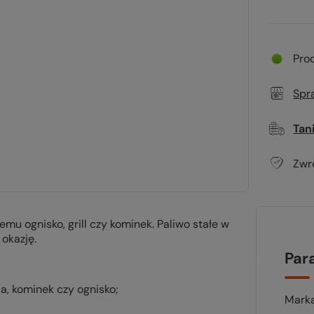
Pro
Spr
Tan
Zwr
mu ognisko, grill czy kominek. Paliwo stałe w
okazję.
Par
la, kominek czy ognisko;
Mark