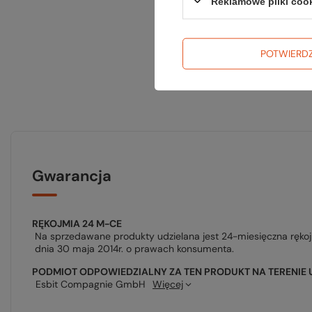
Reklamowe pliki coo
POTWIERD
Gwarancja
RĘKOJMIA 24 M-CE
Na sprzedawane produkty udzielana jest 24-miesięczna ręko
dnia 30 maja 2014r. o prawach konsumenta.
PODMIOT ODPOWIEDZIALNY ZA TEN PRODUKT NA TERENIE 
Esbit Compagnie GmbH
Więcej