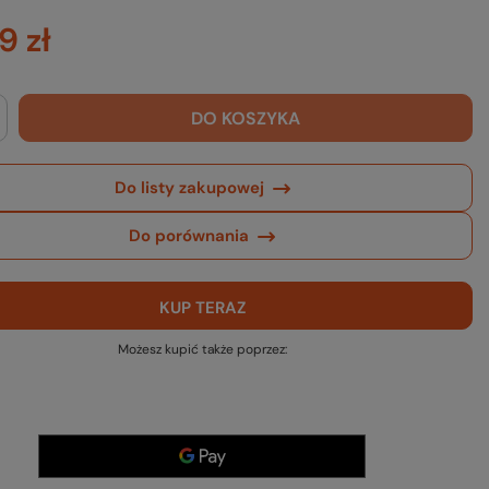
9 zł
DO KOSZYKA
Do listy zakupowej
Do porównania
KUP TERAZ
Możesz kupić także poprzez: