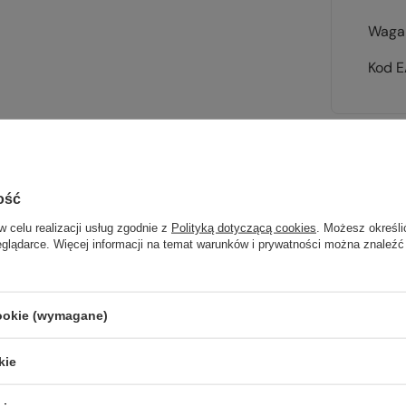
Waga 
Kod 
Sp
ość
w celu realizacji usług zgodnie z
Polityką dotyczącą cookies
. Możesz określi
wsz
eglądarce. Więcej informacji na temat warunków i prywatności można znaleźć
na wyj
trekki
cookie (wymagane)
TWOJ
kie