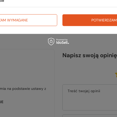
kie
ZAM WYMAGANE
POTWIERDZAM
Napisz swoją opinię
jmia na podstawie ustawy z
Treść twojej opinii
UE