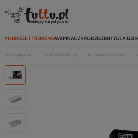
PODRÓŻE I TREKKING
WSPINACZKA
ODZIEŻ
BUTY
DLA DZIE
Strona główna
podróże i trekking
kuchnia turystyczna
p