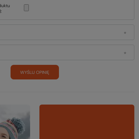
duktu
:
WYŚLIJ OPINIĘ