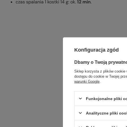
czas spalania 1 kostki 14 g: ok.
12 min
.
Konfiguracja zgód
Dbamy o Twoją prywatn
Sklep korzysta z plików cookie 
dostępu do cookie w Twojej prz
warunki Google
.
Funkcjonalne pliki 
Analityczne pliki coo