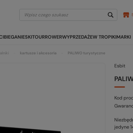
CI
BIEGANIE
SKITOUR
ROWER
WYPRZEDAŻE
W TROPIKI
MARKI
alniki
kartusze i akcesoria
PALIWO turystyczne
Esbit
PALIW
Kod pro
Gwaranc
Niezbędn
jedyne 1