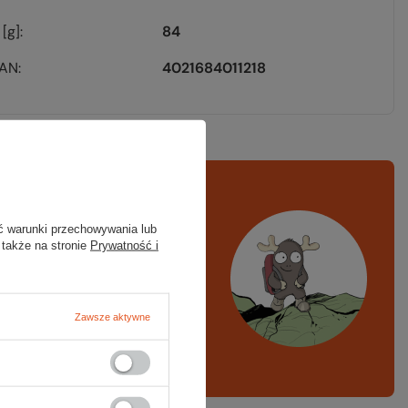
[g]
84
EAN
4021684011218
rawdź
czy masz
ć warunki przechowywania lub
ystko
 także na stronie
Prywatność i
azd w góry, kajak,
ng, narty
Zawsze aktywne
A LISTA SPRZĘTOWA