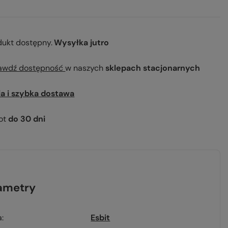
dukt dostępny
Wysyłka
jutro
awdź dostępność
w naszych
sklepach stacjonarnych
ia i szybka dostawa
ot
do
30
dni
ametry
a
Esbit