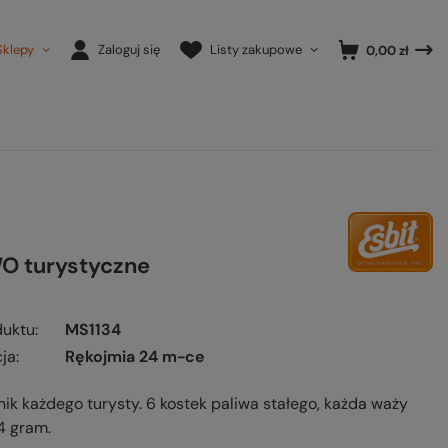
Sklepy
Zaloguj się
Listy zakupowe
0,00 zł
O turystyczne
duktu
MS1134
ja
Rękojmia 24 m-ce
ik każdego turysty. 6 kostek paliwa stałego, każda waży
4 gram.