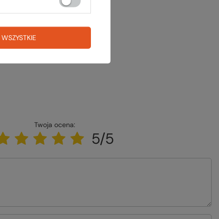
 WSZYSTKIE
Twoja ocena:
5/5