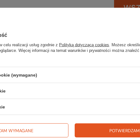
wsz
na wyj
trekki
ość
TWOJ
w celu realizacji usług zgodnie z
Polityką dotyczącą cookies
. Możesz określi
eglądarce. Więcej informacji na temat warunków i prywatności można znaleźć
cookie (wymagane)
Zerknij 
kie
kie
ZAM WYMAGANE
POTWIERDZAM
P