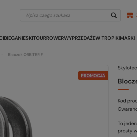
CI
BIEGANIE
SKITOUR
ROWER
WYPRZEDAŻE
W TROPIKI
MARKI
Bloczek ORBITER F
Skylotec
PROMOCJA
Blocz
Kod pro
Gwaranc
To jede
prosty w