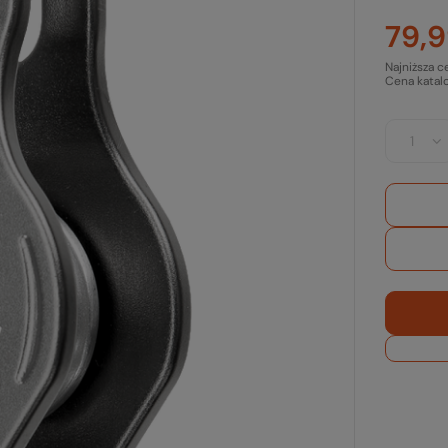
79,9
Najniższa c
Cena katal