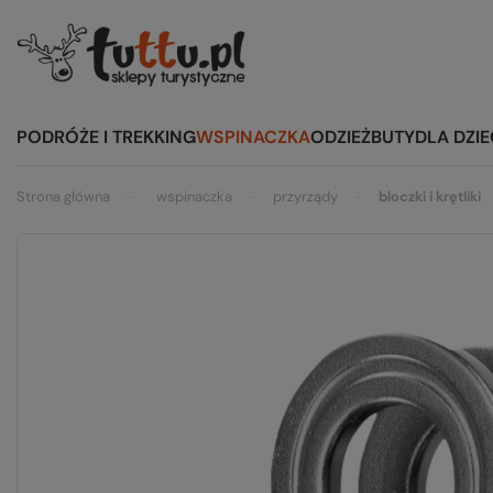
PODRÓŻE I TREKKING
WSPINACZKA
ODZIEŻ
BUTY
DLA DZIE
Strona główna
wspinaczka
przyrządy
bloczki i krętliki