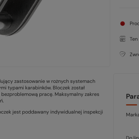
Pro
Ten
Zwr
jdujący zastosowanie w rożnych systemach
mi typami karabinków. Bloczek został
i bezproblemową pracę. Maksymalny zakres
Par
ń.
czek jest poddawany indywidualnej inspekcji
Mark
Do li