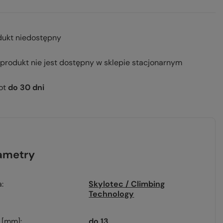
dukt niedostępny
 produkt nie jest dostępny w sklepie stacjonarnym
ot
do
30
dni
ametry
a
Skylotec / Climbing
Technology
n [mm]
do 13