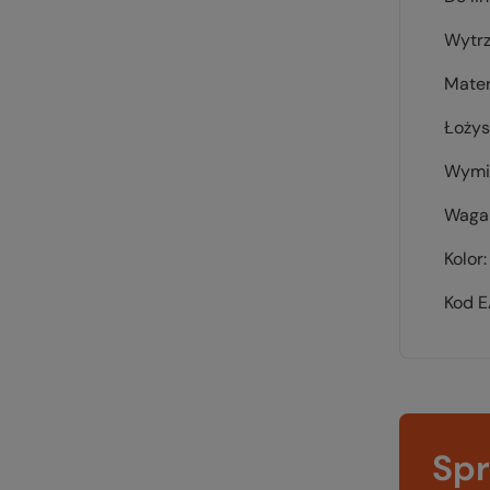
Wytrz
Mater
Łoży
Wymi
Waga 
Kolor
Kod 
Sp