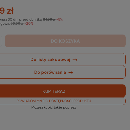
9 zł
ena z 30 dni przed obniżką:
84,99 zł
-5%
ogowa:
99,99 zł
-20%
DO KOSZYKA
Do listy zakupowej
Do porównania
KUP TERAZ
POWIADOM MNIE O DOSTĘPNOŚCI PRODUKTU
Możesz kupić także poprzez: