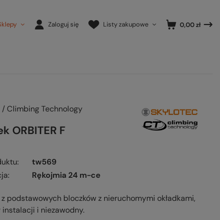
Sklepy
Zaloguj się
Listy zakupowe
0,00 zł
 / Climbing Technology
ek ORBITER F
duktu
tw569
ja
Rękojmia 24 m-ce
n z podstawowych bloczków z nieruchomymi okładkami,
 instalacji i niezawodny.