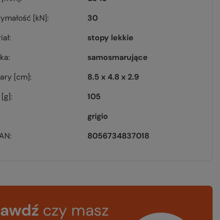
ymałość [kN]
30
iał
stopy lekkie
ska
samosmarujące
ary [cm]
8.5 x 4.8 x 2.9
[g]
105
grigio
EAN
8056734837018
rawdź
czy masz