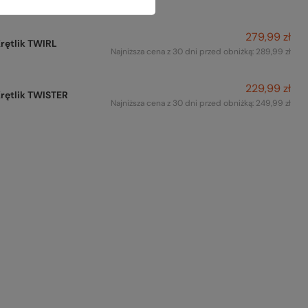
279,99 zł
rętlik TWIRL
Najniższa cena z 30 dni przed obniżką:
289,99 zł
229,99 zł
rętlik TWISTER
Najniższa cena z 30 dni przed obniżką:
249,99 zł