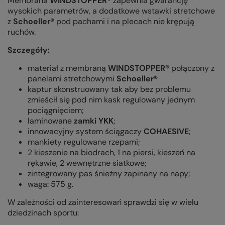
Membrana
WINDSTOPPER®
zapewnia gwarancję
wysokich parametrów, a dodatkowe wstawki stretchowe
z
Schoeller®
pod pachami i na plecach nie krępują
ruchów.
Szczegóły:
materiał z membraną
WINDSTOPPER®
połączony z
panelami stretchowymi
Schoeller®
kaptur skonstruowany tak aby bez problemu
zmieścił się pod nim kask regulowany jednym
pociągnięciem;
laminowane
zamki YKK
;
innowacyjny system ściągaczy
COHAESIVE
;
mankiety regulowane rzepami;
2 kieszenie na biodrach, 1 na piersi, kieszeń na
rękawie, 2 wewnętrzne siatkowe;
zintegrowany pas śnieżny zapinany na napy;
waga: 575 g.
W zależności od zainteresowań sprawdzi się w wielu
dziedzinach sportu: