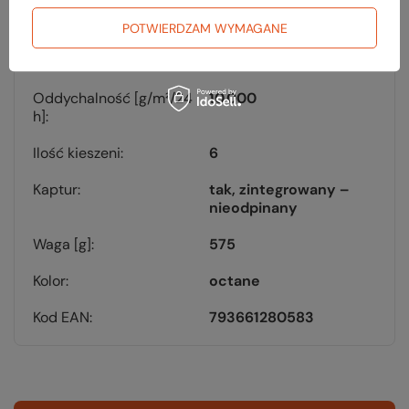
NanoSphere®
Technology
POTWIERDZAM WYMAGANE
Membrana
tak
Oddychalność [g/m²/24
10.000
h]
Ilość kieszeni
6
Kaptur
tak, zintegrowany –
nieodpinany
Waga [g]
575
Kolor
octane
Kod EAN
793661280583