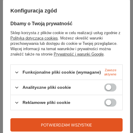
segmencie odzieży outdoorowej. Wersja z
Konfiguracja zgód
technologią
NanoSphere
zapewnia
wodoodporność produktu do 5000 prań. Wszystko
to dzięki specjalnej strukturze przypominającej
Dbamy o Twoją prywatność
powłokę liścia, z niewidocznymi gołym okiem
Sklep korzysta z plików cookie w celu realizacji usług zgodnie z
włoskami, dzięki którym woda spływa po materiale,
Polityką dotyczącą cookies
. Możesz określić warunki
a brud tak łatwo się w niego nie wciera.
przechowywania lub dostępu do cookie w Twojej przeglądarce.
Więcej informacji na temat warunków i prywatności można
znaleźć także na stronie
Prywatność i warunki Google
.
Zawsze
Funkcjonalne pliki cookie (wymagane)
aktywne
Parametry
Analityczne pliki cookie
Marka
Black Diamond
Reklamowe pliki cookie
Materiał
Gore Windstopper®
Schoeller® stretch-
POTWIERDZAM WSZYSTKIE
woven with