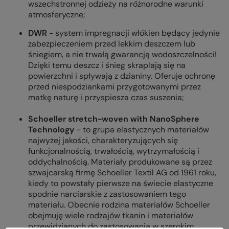
wszechstronnej odzieży na różnorodne warunki
atmosferyczne;
DWR
- system impregnacji włókien będący jedynie
zabezpieczeniem przed lekkim deszczem lub
śniegiem, a nie trwałą gwarancją wodoszczelności!
Dzięki temu deszcz i śnieg skraplają się na
powierzchni i spływają z dzianiny. Oferuje ochronę
przed niespodziankami przygotowanymi przez
matkę naturę i przyspiesza czas suszenia;
Schoeller stretch-woven with NanoSphere
Technology
- to grupa elastycznych materiałów
najwyżej jakości, charakteryzujących się
funkcjonalnością, trwałością, wytrzymałością i
oddychalnością. Materiały produkowane są przez
szwajcarską firmę Schoeller Textil AG od 1961 roku,
kiedy to powstały pierwsze na świecie elastyczne
spodnie narciarskie z zastosowaniem tego
materiału. Obecnie rodzina materiałów Schoeller
obejmuję wiele rodzajów tkanin i materiałów
przewidzianych do zastosowania w szerokim