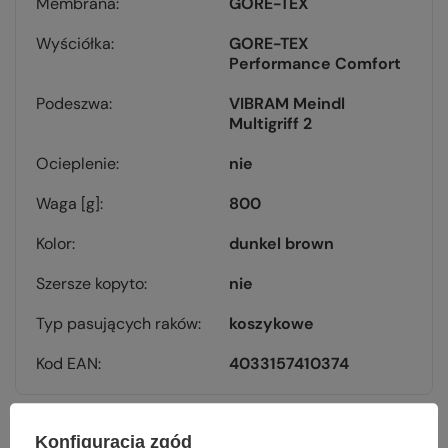
Membrana
GORE-TEX
Wyściółka
GORE-TEX
Performance Comfort
Podeszwa
VIBRAM Meindl
Multigriff 2
Ocieplenie
nie
Waga [g]
800
Kolor
dunkel brown
Szersze kopyto
nie
Typ pasujących raków
koszykowe
Kod EAN
4033157410374
Konfiguracja zgód