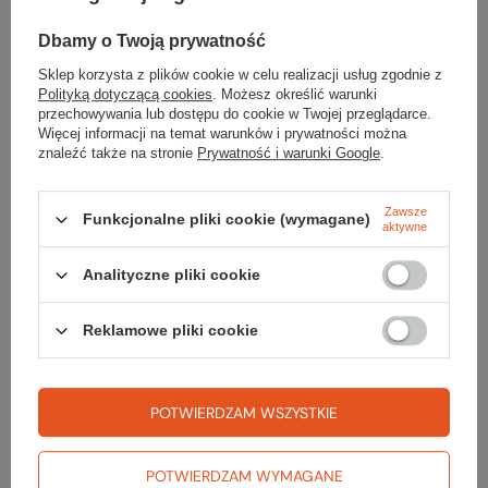
Dbamy o Twoją prywatność
Sprawdź
Sklep korzysta z plików cookie w celu realizacji usług zgodnie z
czy masz wszystko
Polityką dotyczącą cookies
. Możesz określić warunki
przechowywania lub dostępu do cookie w Twojej przeglądarce.
Więcej informacji na temat warunków i prywatności można
znaleźć także na stronie
Prywatność i warunki Google
.
TWOJA LISTA SPRZĘTOWA
Zawsze
Funkcjonalne pliki cookie (wymagane)
aktywne
Analityczne pliki cookie
Gwarancja
Reklamowe pliki cookie
RĘKOJMIA 24 M-CE
Na sprzedawane produkty udzielana jest 24-miesięczna rękojmia na
POTWIERDZAM WSZYSTKIE
podstawie ustawy z dnia 30 maja 2014r. o prawach konsumenta.
PODMIOT ODPOWIEDZIALNY ZA TEN PRODUKT NA TERENIE UE
POTWIERDZAM WYMAGANE
Lukas Meindl GmbH & Co. KG
Więcej