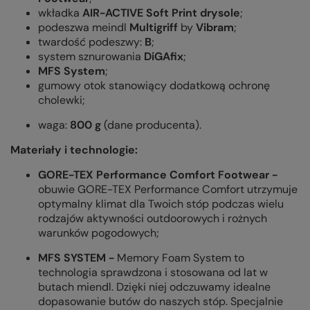
wkładka
AIR-ACTIVE Soft Print drysole
;
podeszwa meindl
Multigriff
by
Vibram
;
twardość podeszwy:
B
;
system sznurowania
DiGAfix
;
MFS System
;
gumowy otok stanowiący dodatkową ochronę
cholewki;
waga:
800 g
(dane producenta).
Materiały i technologie:
GORE-TEX Performance Comfort Footwear -
obuwie GORE-TEX Performance Comfort utrzymuje
optymalny klimat dla Twoich stóp podczas wielu
rodzajów aktywności outdoorowych i rożnych
warunków pogodowych;
MFS SYSTEM
-
Memory Foam System to
technologia sprawdzona i stosowana od lat w
butach miendl. Dzięki niej odczuwamy idealne
dopasowanie butów do naszych stóp. Specjalnie