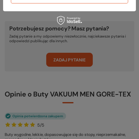
Potrzebujesz pomocy? Masz pytania?
Zadaj pytanie a my odpowiemy niezwłocznie, najciekawsze pytania i
odpowiedzi publikując dla innych.
ZADAJ PYTANIE
Opinie o Buty VAKUUM MEN GORE-TEX
Opinia potwierdzona zakupem
5/5
Buty wygodne, lekkie, dopasowujące się do stopy, nieprzemakalne,