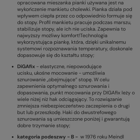
opracowana mieszanka pianki używana jest na
wykończenie mankietu cholewki. Pianka działa pod
wpływem ciepła przez co odpowiednio formuje się
do stopy. Profil mankietu pracuje podczas marszu,
stabilizuje stopy, ale ich nie uciska. Zapewnia to
najwyższy możliwy komfort!Technologia
wykorzystująca piankę, która, dzięki unikalnemu
systemowi rozpoznawania temperatury, doskonale
dopasowuje się do kształtu stopy;
DiGAfix
- elastyczne, niepowodujące
ucisku, ukośne mocowanie - umożliwia
sznurowanie „obejmujące” stopę. W celu
zapewnienia optymalnego sznurowania i
dopasowania, punkt mocowania przy DIGAfix leży o
wiele niżej niż hak odciągający. To rozwiązanie
zmniejsza niebezpieczeństwo zaczepienia o drugi
but lub przeszkodę. Haki do dwustrefowego
sznurowania są umieszczone poniżej i gwarantują
dobre trzymanie stopy;
kategoria podeszwy - B -
w 1976 roku Meindl