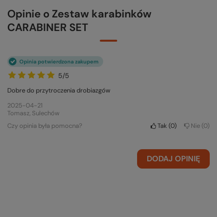
Opinie o Zestaw karabinków
CARABINER SET
Opinia potwierdzona zakupem
5/5
Dobre do przytroczenia drobiazgów
2025-04-21
Tomasz, Sulechów
Czy opinia była pomocna?
Tak
0
Nie
0
DODAJ OPINIĘ