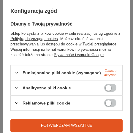
Szerokość towaru w
20
Więcej
Konfiguracja zgód
centymetrach
Dbamy o Twoją prywatność
Kod EAN
9327868041053
Sklep korzysta z plików cookie w celu realizacji usług zgodnie z
Polityką dotyczącą cookies
. Możesz określić warunki
przechowywania lub dostępu do cookie w Twojej przeglądarce.
Więcej informacji na temat warunków i prywatności można
znaleźć także na stronie
Prywatność i warunki Google
.
Sprawdź
Zawsze
Funkcjonalne pliki cookie (wymagane)
aktywne
czy masz wszystko
Analityczne pliki cookie
TWOJA LISTA SPRZĘTOWA
Reklamowe pliki cookie
POTWIERDZAM WSZYSTKIE