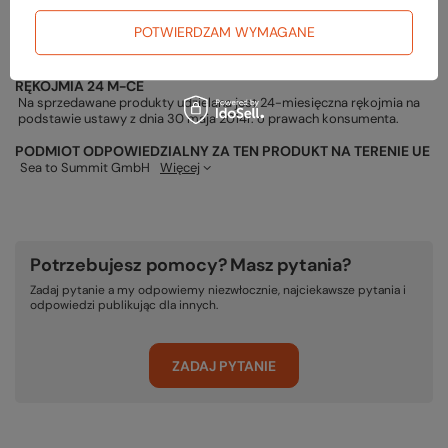
Gwarancja
POTWIERDZAM WYMAGANE
RĘKOJMIA 24 M-CE
Na sprzedawane produkty udzielana jest 24-miesięczna rękojmia na
podstawie ustawy z dnia 30 maja 2014r. o prawach konsumenta.
PODMIOT ODPOWIEDZIALNY ZA TEN PRODUKT NA TERENIE UE
Sea to Summit GmbH
Więcej
Potrzebujesz pomocy? Masz pytania?
Zadaj pytanie a my odpowiemy niezwłocznie, najciekawsze pytania i
odpowiedzi publikując dla innych.
ZADAJ PYTANIE