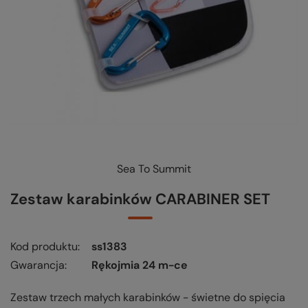
Sea To Summit
KUP-SPRAWDŹ-WYMIEŃ
-
czytaj więcej
Zestaw karabinków CARABINER SET
Kod produktu
ss1383
Gwarancja
Rękojmia 24 m-ce
Zestaw trzech małych karabinków - świetne do spięcia