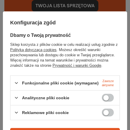
TWOJA LISTA SPRZĘTOWA
Konfiguracja zgód
Dbamy o Twoją prywatność
Sklep korzysta z plików cookie w celu realizacji usług zgodnie z
Gwarancja
Polityką dotyczącą cookies
. Możesz określić warunki
przechowywania lub dostępu do cookie w Twojej przeglądarce.
Więcej informacji na temat warunków i prywatności można
znaleźć także na stronie
Prywatność i warunki Google
.
RĘKOJMIA 24 M-CE
Na sprzedawane produkty udzielana jest 24-miesięczna rękojmia na
podstawie ustawy z dnia 30 maja 2014r. o prawach konsumenta.
Zawsze
Funkcjonalne pliki cookie (wymagane)
aktywne
PODMIOT ODPOWIEDZIALNY ZA TEN PRODUKT NA TERENIE UE
Raven Sport Sp. Z o.o.
Więcej
Analityczne pliki cookie
Reklamowe pliki cookie
Potrzebujesz pomocy? Masz pytania?
Zadaj pytanie a my odpowiemy niezwłocznie, najciekawsze pytania i