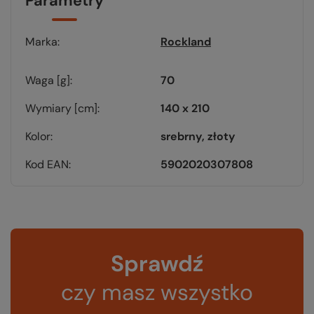
Parametry
Marka
Rockland
Waga [g]
70
Wymiary [cm]
140 x 210
Kolor
srebrny, złoty
Kod EAN
5902020307808
Sprawdź
czy masz wszystko