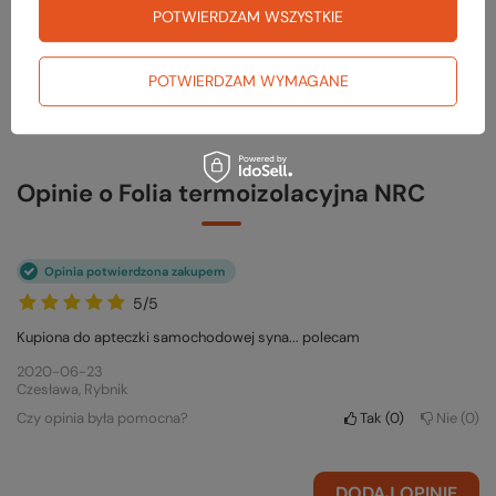
odpowiedzi publikując dla innych.
POTWIERDZAM WSZYSTKIE
ZADAJ PYTANIE
POTWIERDZAM WYMAGANE
Opinie o Folia termoizolacyjna NRC
Opinia potwierdzona zakupem
5/5
Kupiona do apteczki samochodowej syna... polecam
2020-06-23
Czesława, Rybnik
Czy opinia była pomocna?
Tak
0
Nie
0
DODAJ OPINIĘ