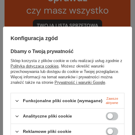
czy masz wszystko
TWOJA LISTA SPRZĘTOWA
Konfiguracja zgód
Dbamy o Twoją prywatność
Sklep korzysta z plików cookie w celu realizacji usług zgodnie z
Polityką dotyczącą cookies
. Możesz określić warunki
Gwarancja
przechowywania lub dostępu do cookie w Twojej przeglądarce.
Więcej informacji na temat warunków i prywatności można
znaleźć także na stronie
Prywatność i warunki Google
.
RĘKOJMIA 24 M-CE
Na sprzedawane produkty udzielana jest 24-miesięczna rękojmia na
Zawsze
podstawie ustawy z dnia 30 maja 2014r. o prawach konsumenta.
Funkcjonalne pliki cookie (wymagane)
aktywne
PODMIOT ODPOWIEDZIALNY ZA TEN PRODUKT NA TERENIE UE
Black Diamond Equipment Europe GmbH
Więcej
Analityczne pliki cookie
Reklamowe pliki cookie