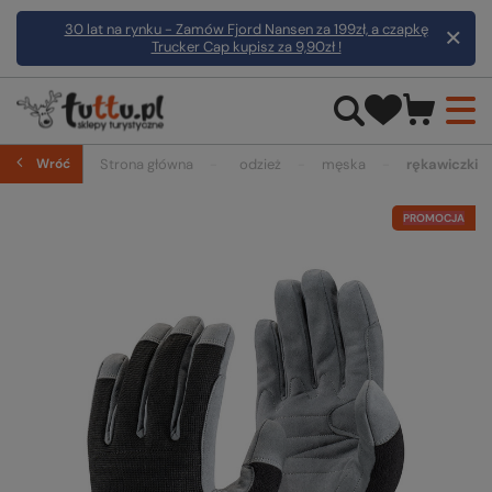
30 lat na rynku - Zamów Fjord Nansen za 199zł, a czapkę
Trucker Cap kupisz za 9,90zł !
Wróć
Strona główna
odzież
męska
rękawiczki
PROMOCJA