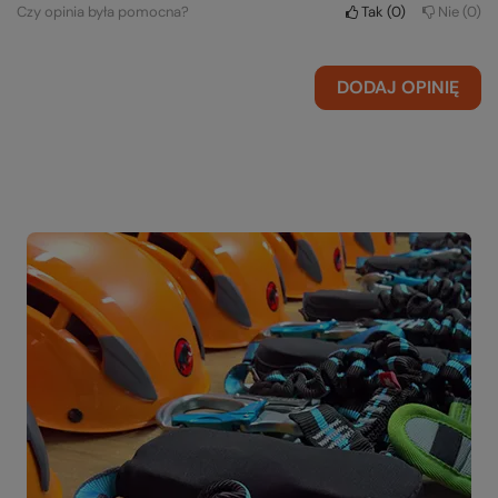
Czy opinia była pomocna?
Tak
0
Nie
0
DODAJ OPINIĘ