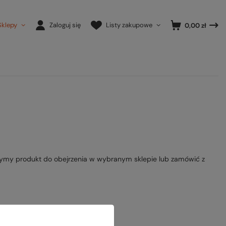
Sklepy
Zaloguj się
Listy zakupowe
0,00 zł
ymy produkt do obejrzenia w wybranym sklepie lub zamówić z