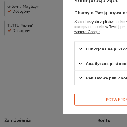
Konfiguracja zgód
Główny Magazyn
TUTTU Katowi
Dostępny
Dostępny
Dbamy o Twoją prywatn
Sklep korzysta z plików cookie 
TUTTU Poznań
dostępu do cookie w Twojej prz
Dostępny
warunki Google
.
Funkcjonalne pliki 
Analityczne pliki coo
Reklamowe pliki coo
POTWIERD
Zamówienia
Konto