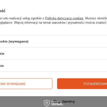
ce
Tuttu-Globtrek Outlet Chwaszczy
Dostępny
ość
w celu realizacji usług zgodnie z
Polityką dotyczącą cookies
. Możesz określi
eglądarce. Więcej informacji na temat warunków i prywatności można znaleźć
cookie (wymagane)
kie
kie
ZAM WYMAGANE
POTWIERDZAM
Regulaminy