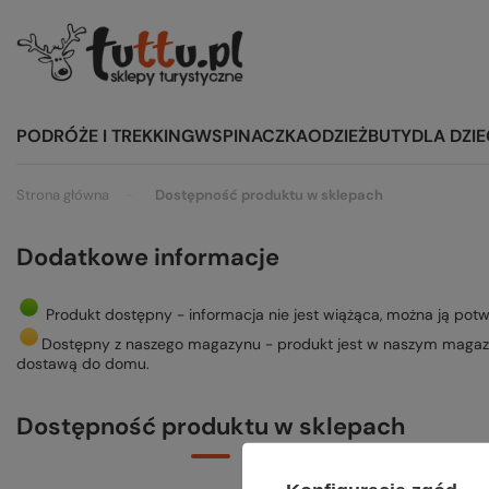
PODRÓŻE I TREKKING
WSPINACZKA
ODZIEŻ
BUTY
DLA DZIE
Strona główna
Dostępność produktu w sklepach
Dodatkowe informacje
Produkt dostępny - informacja nie jest wiążąca, można ją potwi
Dostępny z naszego magazynu - produkt jest w naszym magazy
dostawą do domu.
Dostępność produktu w sklepach