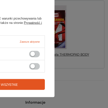
no
ć warunki przechowywania lub
 także na stronie
Prywatność i
Zawsze aktywne
Ogrzewacz do ciała THERMOPAD BODY
WARMER
15,99 zł
 WSZYSTKIE
Informacje