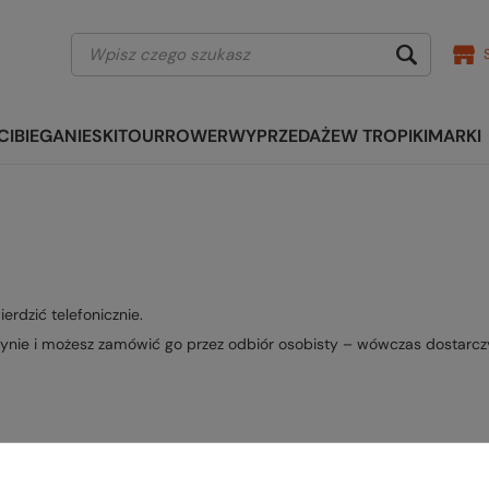
CI
BIEGANIE
SKITOUR
ROWER
WYPRZEDAŻE
W TROPIKI
MARKI
erdzić telefonicznie.
nie i możesz zamówić go przez odbiór osobisty – wówczas dostarcz