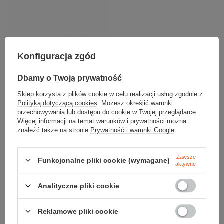
Konfiguracja zgód
Dbamy o Twoją prywatność
Sklep korzysta z plików cookie w celu realizacji usług zgodnie z
Nóż DO JARZYN 8 cm 6.7606
Polityką dotyczącą cookies
. Możesz określić warunki
19,99 zł
przechowywania lub dostępu do cookie w Twojej przeglądarce.
25,99 zł
Więcej informacji na temat warunków i prywatności można
znaleźć także na stronie
Prywatność i warunki Google
.
Główny Magazyn
Na zamówienie
Zawsze
Funkcjonalne pliki cookie (wymagane)
aktywne
TUTTU Katowice
Dostępny
Analityczne pliki cookie
Tuttu-Globtrek Outlet Chwaszczyno
Reklamowe pliki cookie
Na zamówienie