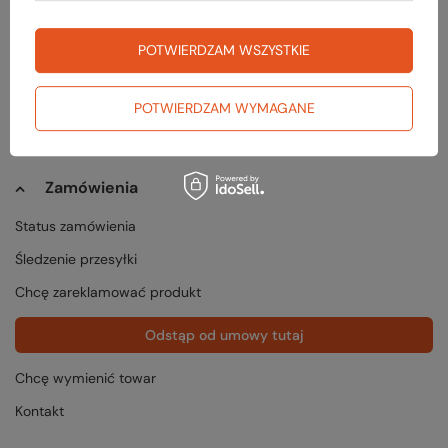
TUTTU Poznań
Dostępny
POTWIERDZAM WSZYSTKIE
POTWIERDZAM WYMAGANE
Zamówienia
Status zamówienia
Śledzenie przesyłki
Chcę zareklamować produkt
Odstąp od umowy tutaj
Chcę wymienić towar
Kontakt