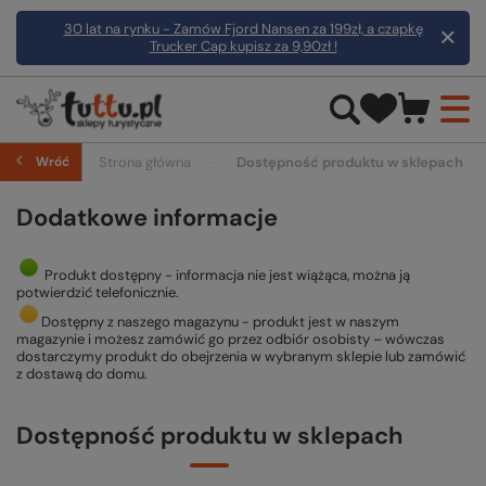
30 lat na rynku - Zamów Fjord Nansen za 199zł, a czapkę
Trucker Cap kupisz za 9,90zł !
Wróć
Strona główna
Dostępność produktu w sklepach
Dodatkowe informacje
Produkt dostępny - informacja nie jest wiążąca, można ją
potwierdzić telefonicznie.
Dostępny z naszego magazynu - produkt jest w naszym
magazynie i możesz zamówić go przez odbiór osobisty – wówczas
dostarczymy produkt do obejrzenia w wybranym sklepie lub zamówić
z dostawą do domu.
Dostępność produktu w sklepach