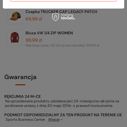
Najniższa cena z 30 dni przed obniżką:
199,99 zł
Czapka TRUCKER CAP LEGACY PATCH
69,99 zł
Bluza VIK 1/4 ZIP WOMEN
99,99 zł
Najniższa cena z 30 dni przed obniżką:
139,99 zł
Gwarancja
RĘKOJMIA 24 M-CE
Na sprzedawane produkty udzielana jest 24-miesięczna rękojmia na
podstawie ustawy z dnia 30 maja 2014r. o prawach konsumenta.
PODMIOT ODPOWIEDZIALNY ZA TEN PRODUKT NA TERENIE UE
Sports Business Center
Więcej