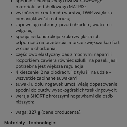
spodnie z elastycznego dwuwarstwowego
materiału softshellowego MATRIX;
wykończenie materiału warstwą DWR zwiększa
nienasiąkliwość materiału;
zapewniają ochronę przed chłodem, wiatrem i
wilgocią;
specjalna konstrukcja kroku zwiększa ich
odporność na przetarcia, a także zwiększa komfort
w czasie chodzenia;
częściowo elastyczny pas z mocnymi napami i
rozporkiem, zawiera również szlufki na pasek, jeśli
potrzebna jest większa regulacja;
4 kieszenie: 2 na biodrach, 1 z tyłu i 1 na udzie -
wszystkie zapinane suwakami;
suwaki u dołu nogawek umożliwiają dopasowanie
spodni do butów wysokogórskich/trekkingowych;
wersja SHORT z krótszymi nogawkami dla osób
niższych;
waga:
327 g
(dane producenta).
Materiały i technologie: