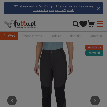
30 lat na rynku - Zamów Fjord Nansen za 199zł, a czapkę
Trucker Cap kupisz za 9,90zł !
Wróć
Strona główna
odzież
damska
spodnie
PROMOCJA
NOWOŚĆ