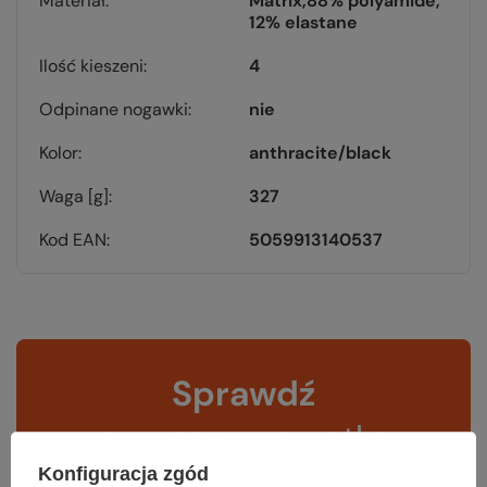
Materiał
Matrix
88% polyamide
12% elastane
Ilość kieszeni
4
Odpinane nogawki
nie
Kolor
anthracite/black
Waga [g]
327
Kod EAN
5059913140537
Sprawdź
czy masz wszystko
Konfiguracja zgód