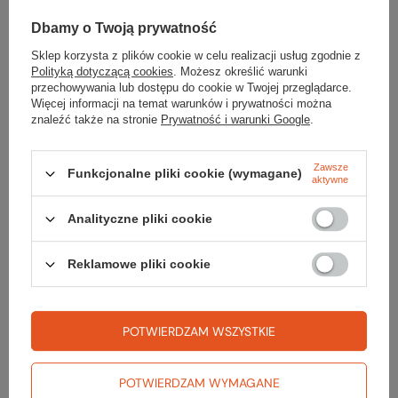
TWOJA LISTA SPRZĘTOWA
Dbamy o Twoją prywatność
Sklep korzysta z plików cookie w celu realizacji usług zgodnie z
Polityką dotyczącą cookies
. Możesz określić warunki
przechowywania lub dostępu do cookie w Twojej przeglądarce.
Więcej informacji na temat warunków i prywatności można
znaleźć także na stronie
Prywatność i warunki Google
.
Zerknij też na to:
Zawsze
Funkcjonalne pliki cookie (wymagane)
aktywne
Polar BAISELBERG FULL ZIP WOMEN
Analityczne pliki cookie
299,99 zł
Najniższa cena z 30 dni przed obniżką:
379,99 zł
Reklamowe pliki cookie
Kamizelka MICROLIGHT DOWN VEST WOMEN
639,99 zł
Najniższa cena z 30 dni przed obniżką:
599,99 zł
POTWIERDZAM WSZYSTKIE
Koszulka z lnem CHILO LONGSLEEVE WOMEN
149,99 zł
POTWIERDZAM WYMAGANE