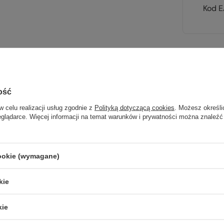
Kod 
Sp
ość
wsz
w celu realizacji usług zgodnie z
Polityką dotyczącą cookies
. Możesz określi
eglądarce. Więcej informacji na temat warunków i prywatności można znaleźć
na wyj
trekki
cookie (wymagane)
TWOJ
kie
kie