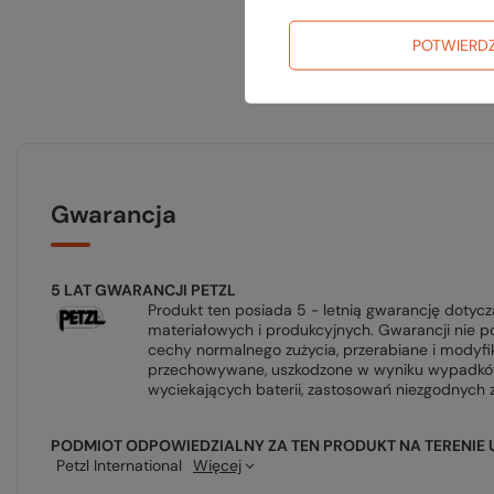
POTWIERD
Gwarancja
5 LAT GWARANCJI PETZL
Produkt ten posiada 5 - letnią gwarancję dotyc
materiałowych i produkcyjnych. Gwarancji nie p
cechy normalnego zużycia, przerabiane i modyfi
przechowywane, uszkodzone w wyniku wypadków
wyciekających baterii, zastosowań niezgodnych 
PODMIOT ODPOWIEDZIALNY ZA TEN PRODUKT NA TERENIE 
Petzl International
Więcej