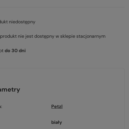
dukt niedostępny
 produkt nie jest dostępny w sklepie stacjonarnym
ot
do
30
dni
ametry
a
Petzl
biały