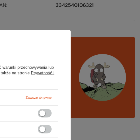
EAN
3342540106321
rawdź
czy masz
ystko
ć warunki przechowywania lub
 także na stronie
Prywatność i
azd w góry, kajak,
ng, narty
Zawsze aktywne
A LISTA SPRZĘTOWA