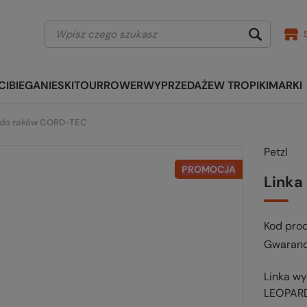
CI
BIEGANIE
SKITOUR
ROWER
WYPRZEDAŻE
W TROPIKI
MARKI
 do raków CORD-TEC
Petzl
PROMOCJA
Linka
Kod pro
Gwaranc
Linka wy
LEOPARD