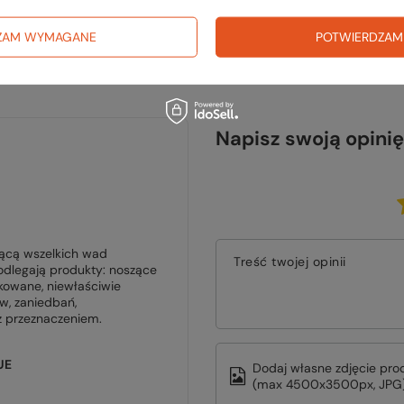
ZAM WYMAGANE
POTWIERDZAM
Napisz swoją opinię
zącą wszelkich wad
Treść twojej opinii
odlegają produkty: noszące
kowane, niewłaściwie
, zaniedbań,
z przeznaczeniem.
UE
Dodaj własne zdjęcie pro
(max 4500x3500px, JPG)