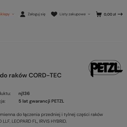
Sklepy
Zaloguj się
Listy zakupowe
0,00 zł
 do raków CORD-TEC
duktu
nj136
ja
5 lat gwarancji PETZL
mienna do łączenia przedniej i tylnej części raków
 LLF, LEOPARD FL, IRVIS HYBRID.