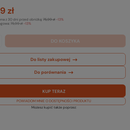
9 zł
ena z 30 dni przed obniżką:
75,99 zł
-13%
ogowa:
75,99 zł
-13%
DO KOSZYKA
Do listy zakupowej
Do porównania
KUP TERAZ
POWIADOM MNIE O DOSTĘPNOŚCI PRODUKTU
Możesz kupić także poprzez: