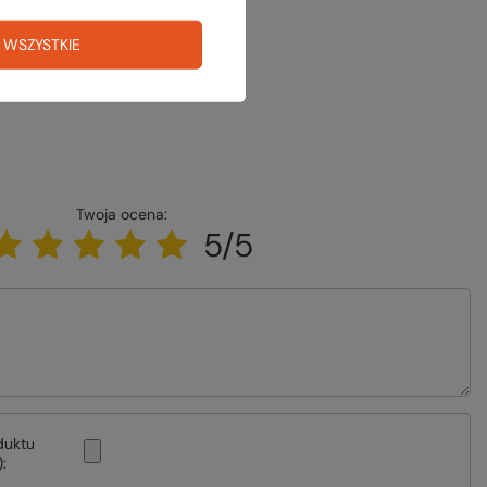
 WSZYSTKIE
Twoja ocena:
5/5
duktu
: