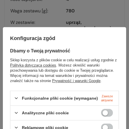
Waga zestawu [g]
780
W zestawie
uprząż
przyrząd asekuracyjny
karabinek HMS
Konfiguracja zgód
woreczek na magnezję
magnezja
Dbamy o Twoją prywatność
Kolor
aqua verde
Sklep korzysta z plików cookie w celu realizacji usług zgodnie z
Polityką dotyczącą cookies
. Możesz określić warunki
Kod EAN
793661449447
przechowywania lub dostępu do cookie w Twojej przeglądarce.
Więcej informacji na temat warunków i prywatności można
znaleźć także na stronie
Prywatność i warunki Google
.
Zawsze
Funkcjonalne pliki cookie (wymagane)
aktywne
Sprawdź
Analityczne pliki cookie
czy masz wszystko
Reklamowe pliki cookie