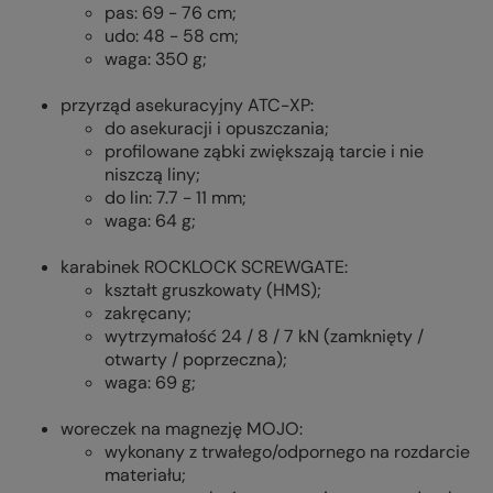
pas: 69 - 76 cm;
udo: 48 - 58 cm;
waga: 350 g;
przyrząd asekuracyjny ATC-XP:
do asekuracji i opuszczania;
profilowane ząbki zwiększają tarcie i nie
niszczą liny;
do lin: 7.7 - 11 mm;
waga: 64 g;
karabinek ROCKLOCK SCREWGATE:
kształt gruszkowaty (HMS);
zakręcany;
wytrzymałość 24 / 8 / 7 kN (zamknięty /
otwarty / poprzeczna);
waga: 69 g;
woreczek na magnezję MOJO:
wykonany z trwałego/odpornego na rozdarcie
materiału;