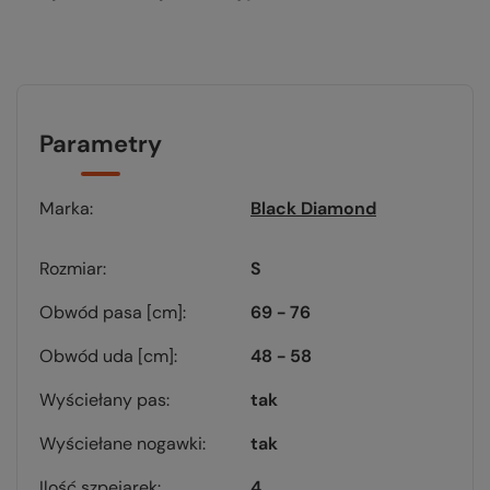
Parametry
Marka
Black Diamond
Rozmiar
S
Obwód pasa [cm]
69 - 76
Obwód uda [cm]
48 - 58
Wyściełany pas
tak
Wyściełane nogawki
tak
Ilość szpejarek
4