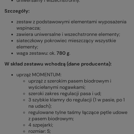
uniwersalny i wszechstronny.
Szczegóły:
zestaw z podstawowymi elementami wyposażenia
wspinacza;
zawiera uniwersalne i wszechstronne elementy;
siateczkowy pokrowiec mieszczący wszystkie
elementy;
waga zestawu: ok.
780 g
.
W skład zestawu wchodzą (dane producenta):
uprząż MOMENTUM:
uprząż z szerokim pasem biodrowym i
wyściełanymi nogawkami;
szeroki zakres regulacji pasa i ud;
3 szybkie klamry do regulacji (1 w pasie, po 1
na udach);
regulowane tylne taśmy łączące pętle udowe
z pasem biodrowym;
4 szpejarki;
rozmiar: S;