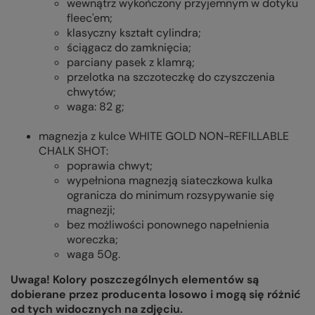
wewnątrz wykończony przyjemnym w dotyku
fleec'em;
klasyczny kształt cylindra;
ściągacz do zamknięcia;
parciany pasek z klamrą;
przelotka na szczoteczkę do czyszczenia
chwytów;
waga: 82 g;
magnezja z kulce WHITE GOLD NON-REFILLABLE
CHALK SHOT:
poprawia chwyt;
wypełniona magnezją siateczkowa kulka
ogranicza do minimum rozsypywanie się
magnezji;
bez możliwości ponownego napełnienia
woreczka;
waga 50g.
Uwaga! Kolory poszczególnych elementów są
dobierane przez producenta losowo i mogą się różnić
od tych widocznych na zdjęciu.