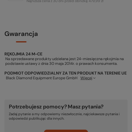
Najniższa cena z 30 dni przed obniżką:
479,99 zł
Gwarancja
RĘKOJMIA 24 M-CE
Na sprzedawane produkty udzielana jest 24-miesięczna rękojmia na
podstawie ustawy z dnia 30 maja 2014r. o prawach konsumenta.
PODMIOT ODPOWIEDZIALNY ZA TEN PRODUKT NA TERENIE UE
Black Diamond Equipment Europe GmbH
Więcej
Potrzebujesz pomocy? Masz pytania?
Zadaj pytanie a my odpowiemy niezwłocznie, najciekawsze pytania i
odpowiedzi publikując dla innych.