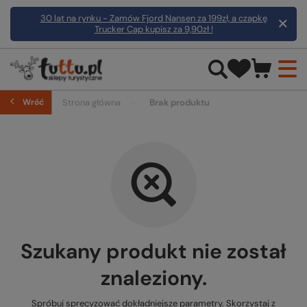
30 lat na rynku - Zamów Fjord Nansen za 199zł, a czapkę
Trucker Cap kupisz za 9,90zł !
Wróć
Strona główna
Brak produktu
Szukany produkt nie został
znaleziony.
Spróbuj sprecyzować dokładniejsze parametry. Skorzystaj z