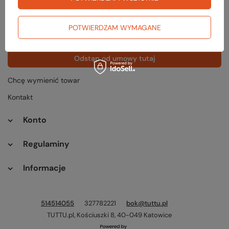
Status zamówienia
Śledzenie przesyłki
POTWIERDZAM WYMAGANE
Chcę zareklamować produkt
Odstąp od umowy tutaj
Chcę wymienić towar
Kontakt
Konto
Regulaminy
Informacje
514514055
327782221
bok@tuttu.pl
TUTTU.pl
,
Kościuszki 8
,
40-049
Katowice