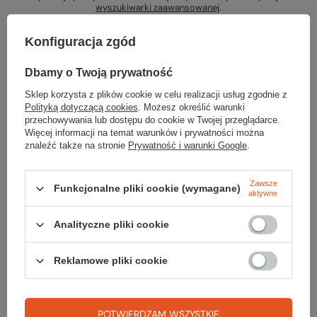
wyszukiwarki zaawansowanej
.
Konfiguracja zgód
Dbamy o Twoją prywatność
Sklep korzysta z plików cookie w celu realizacji usług zgodnie z
Szukasz produktu, którego nie mamy w
Polityką dotyczącą cookies
. Możesz określić warunki
przechowywania lub dostępu do cookie w Twojej przeglądarce.
ofercie?
Więcej informacji na temat warunków i prywatności można
znaleźć także na stronie
Prywatność i warunki Google
.
Jeśli nie znalazłeś w naszej ofercie produktu, a chciałbyś kupić go w
naszym sklepie, możesz skorzystać ze specjalnego formularza i
przesłać nam opis szukanego przedmiotu. Aby móc to zrobić musisz
Zawsze
Funkcjonalne pliki cookie (wymagane)
aktywne
być
zalogowany
.
Analityczne pliki cookie
Reklamowe pliki cookie
Zamówienia
POTWIERDZAM WSZYSTKIE