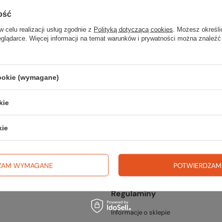
ość
w celu realizacji usług zgodnie z
Polityką dotyczącą cookies
. Możesz określi
eglądarce. Więcej informacji na temat warunków i prywatności można znaleźć
cookie (wymagane)
fercie?
kie
go w naszym sklepie, możesz skorzystać ze specjalnego formularza i p
kie
ZAM WYMAGANE
POTWIERDZAM
Regulaminy
Informacje o sklepie