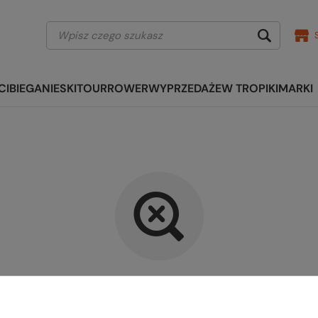
CI
BIEGANIE
SKITOUR
ROWER
WYPRZEDAŻE
W TROPIKI
MARKI
kany produkt nie został znalezi
precyzować dokładniejsze parametry. Skorzystaj z
wyszukiwarki zaaw