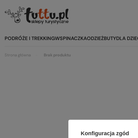
PODRÓŻE I TREKKING
WSPINACZKA
ODZIEŻ
BUTY
DLA DZIE
Strona główna
Brak produktu
Szu
Konfiguracja zgód
Spróbuj s