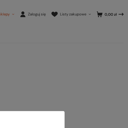
Sklepy
Zaloguj się
Listy zakupowe
0,00 zł
ony.
ansowanej
.