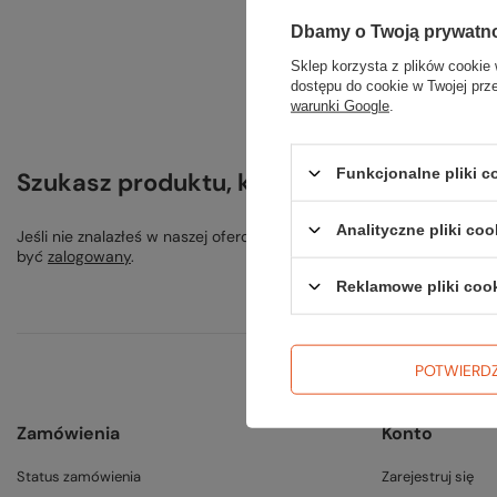
Dbamy o Twoją prywatn
Sklep korzysta z plików cookie 
dostępu do cookie w Twojej prz
warunki Google
.
Funkcjonalne pliki 
Szukasz produktu, którego nie mamy w o
Analityczne pliki coo
Jeśli nie znalazłeś w naszej ofercie produktu, a chciałbyś kupić 
być
zalogowany
.
Reklamowe pliki coo
POTWIERD
Zamówienia
Konto
Status zamówienia
Zarejestruj się