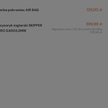
129,00 zł
orba pokrowiec AIR BAG
399,99 zł
cyzoryk żeglarski SKIPPER
Najniższa cena z 30 dni przed obniżką:
PRO 0.8503.2MW
379,99 zł