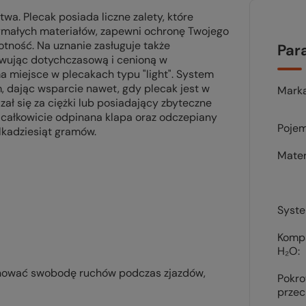
wa. Plecak posiada liczne zalety, które
zymałych materiałów, zapewni ochronę Twojego
tność. Na uznanie zasługuje także
Par
howując dotychczasową i cenioną w
a miejsce w plecakach typu "light". System
, dając wsparcie nawet, gdy plecak jest w
Mark
ał się za ciężki lub posiadający zbyteczne
 całkowicie odpinana klapa oraz odczepiany
Pojem
lkadziesiąt gramów.
Mater
Syst
Komp
H₂O
achować swobodę ruchów podczas zjazdów,
Pokr
prze