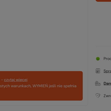
Pro
Spr
-
czytaj więcej
Dar
tych warunkach, WYMIEŃ jeśli nie spełnia
Zwr