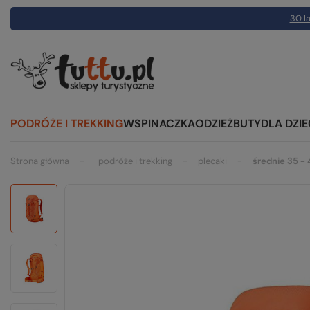
30 la
PODRÓŻE I TREKKING
WSPINACZKA
ODZIEŻ
BUTY
DLA DZIE
Strona główna
podróże i trekking
plecaki
średnie 35 - 