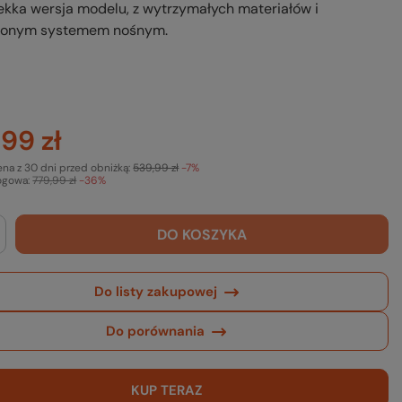
ekka wersja modelu, z wytrzymałych materiałów i
onym systemem nośnym.
99 zł
ena z 30 dni przed obniżką:
539,99 zł
-7%
ogowa:
779,99 zł
-36%
DO KOSZYKA
Do listy zakupowej
Do porównania
KUP TERAZ