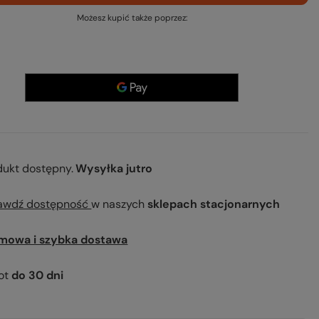
Możesz kupić także poprzez:
dukt dostępny
Wysyłka
jutro
awdź dostępność
w naszych
sklepach stacjonarnych
mowa i szybka dostawa
ot
do
30
dni