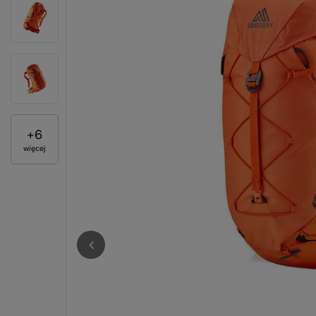
+
6
więcej