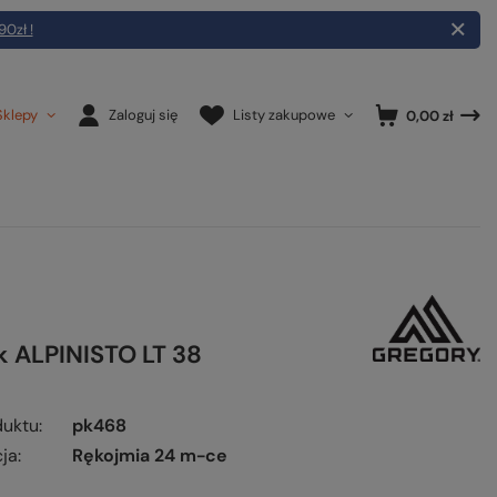
90zł !
Sklepy
Zaloguj się
Listy zakupowe
0,00 zł
k ALPINISTO LT 38
duktu
pk468
ja
Rękojmia 24 m-ce