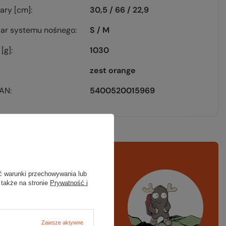
ary [cm]
30,5 / 66 / 22,9
ar systemu nośnego
S / M
[g]
1030
zest orange
EAN
5400520015969
rawdź
czy masz
ć warunki przechowywania lub
ystko
 także na stronie
Prywatność i
azd w góry, kajak,
ng, narty
Zawsze aktywne