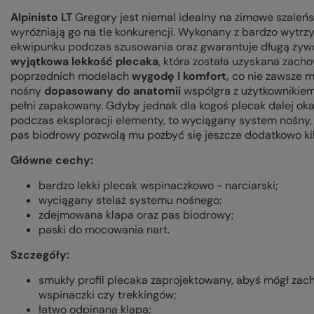
Alpinisto LT
Gregory jest niemal idealny na zimowe szaleńst
wyróżniają go na tle konkurencji. Wykonany z bardzo wytr
ekwipunku podczas szusowania oraz gwarantuje długą żywo
wyjątkowa lekkość plecaka
, która została uzyskana zac
poprzednich modelach
wygodę i komfort,
co nie zawsze m
nośny
dopasowany do anatomii
współgra z użytkownikiem
pełni zapakowany. Gdyby jednak dla kogoś plecak dalej okaz
podczas eksploracji elementy, to wyciągany system nośny,
pas biodrowy pozwolą mu pozbyć się jeszcze dodatkowo ki
Główne cechy:
bardzo lekki plecak wspinaczkowo - narciarski;
wyciągany stelaż systemu nośnego;
zdejmowana klapa oraz pas biodrowy;
paski do mocowania nart.
Szczegóły:
smukły profil plecaka zaprojektowany, abyś mógł z
wspinaczki czy trekkingów;
łatwo odpinana klapa;