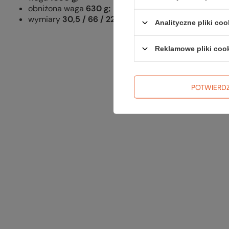
obniżona waga
630 g;
wymiary
30,5 / 66 / 22,9 cm.
Analityczne pliki coo
Reklamowe pliki coo
POTWIERD