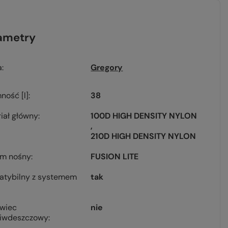
ametry
a
Gregory
ność [l]
38
iał główny
100D HIGH DENSITY NYLON
210D HIGH DENSITY NYLON
em nośny
FUSION LITE
atybilny z systemem
tak
owiec
nie
ciwdeszczowy