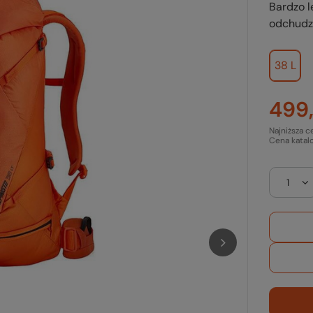
Bardzo l
odchudz
38 L
499,
Najniższa c
Cena katal