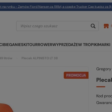
t na rynku - Zamów Fjord Nansen za 199zł, a czapkę Trucker Cap kupisz za 9,
CI
BIEGANIE
SKITOUR
ROWER
WYPRZEDAŻE
W TROPIKI
MARKI
49 litrów
Plecak ALPINISTO LT 38
Gregory
PROMOCJA
Pleca
Kod pro
Gwaranc