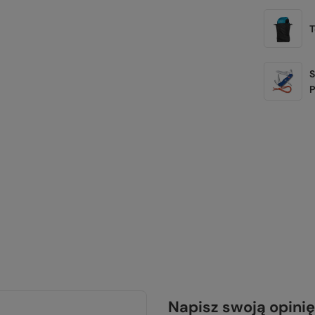
T
S
Napisz swoją opinię