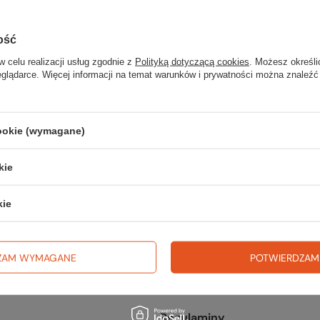
kany produkt nie został znalezi
precyzować dokładniejsze parametry. Skorzystaj z
wyszukiwarki zaaw
ość
w celu realizacji usług zgodnie z
Polityką dotyczącą cookies
. Możesz określi
eglądarce. Więcej informacji na temat warunków i prywatności można znaleźć
cookie (wymagane)
fercie?
kie
go w naszym sklepie, możesz skorzystać ze specjalnego formularza i p
kie
ZAM WYMAGANE
POTWIERDZAM
Regulaminy