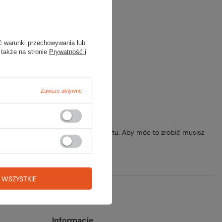
ony.
ansowanej
.
ć warunki przechowywania lub
 także na stronie
Prywatność i
Zawsze aktywne
rzesłać nam opis szukanego przedmiotu. Aby móc to zrobić musisz
 WSZYSTKIE
Informacje