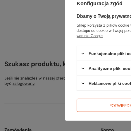
Szu
Konfiguracja zgód
Spróbuj s
Dbamy o Twoją prywatn
Sklep korzysta z plików cookie 
dostępu do cookie w Twojej prz
warunki Google
.
Funkcjonalne pliki 
Szukasz produktu, którego nie mamy w o
Analityczne pliki coo
Jeśli nie znalazłeś w naszej ofercie produktu, a chciałbyś kupić 
być
zalogowany
.
Reklamowe pliki coo
POTWIERD
Zamówienia
Konto