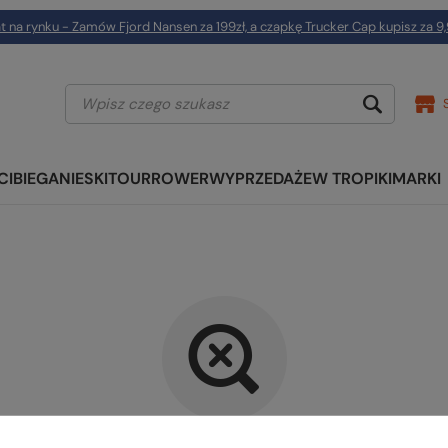
t na rynku - Zamów Fjord Nansen za 199zł, a czapkę Trucker Cap kupisz za 9,
CI
BIEGANIE
SKITOUR
ROWER
WYPRZEDAŻE
W TROPIKI
MARKI