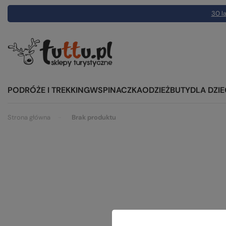
30 la
PODRÓŻE I TREKKING
WSPINACZKA
ODZIEŻ
BUTY
DLA DZIE
Strona główna
Brak produktu