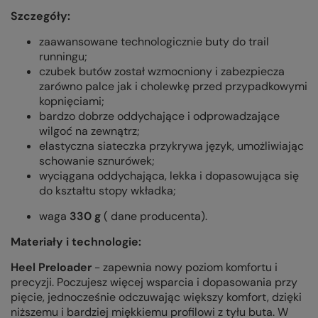
Szczegóły:
zaawansowane technologicznie buty do trail
runningu;
czubek butów został wzmocniony i zabezpiecza
zarówno palce jak i cholewkę przed przypadkowymi
kopnięciami;
bardzo dobrze oddychające i odprowadzające
wilgoć na zewnątrz;
e
lastyczna siateczka przykrywa język, umożliwiając
schowanie sznurówek;
wyciągana oddychająca, lekka i dopasowująca się
do kształtu stopy wkładka;
waga
330 g
( dane producenta).
Materiały i technologie:
Heel Preloader
- zapewnia nowy poziom komfortu i
precyzji. Poczujesz więcej wsparcia i dopasowania przy
pięcie, jednocześnie odczuwając większy komfort, dzięki
niższemu i bardziej miękkiemu profilowi ​​z tyłu buta. W