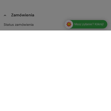
Zamówienia
Status zamówienia
Masz pytanie? Kliknij!
Śledzenie przesyłki
Chcę zareklamować produkt
Odstąp od umowy tutaj
Chcę wymienić towar
Kontakt
Konto
Regulaminy
Informacje