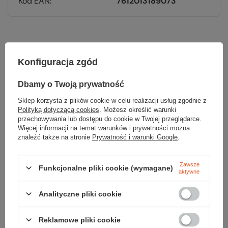
Kod EAN
7612013189073
Konfiguracja zgód
Sprawdź
Dbamy o Twoją prywatność
czy masz wszystko
Sklep korzysta z plików cookie w celu realizacji usług zgodnie z
Polityką dotyczącą cookies
. Możesz określić warunki
TWOJA LISTA SPRZĘTOWA
przechowywania lub dostępu do cookie w Twojej przeglądarce.
Więcej informacji na temat warunków i prywatności można
znaleźć także na stronie
Prywatność i warunki Google
.
Zawsze
Funkcjonalne pliki cookie (wymagane)
aktywne
Gwarancja
Analityczne pliki cookie
Reklamowe pliki cookie
RĘKOJMIA 24 M-CE