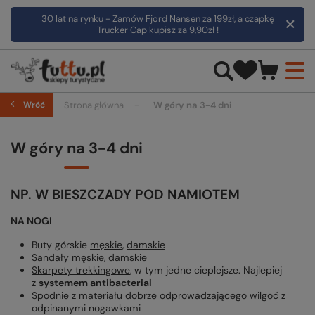
30 lat na rynku - Zamów Fjord Nansen za 199zł, a czapkę
Trucker Cap kupisz za 9,90zł !
Wróć
Strona główna
W góry na 3-4 dni
W góry na 3-4 dni
NP. W BIESZCZADY POD NAMIOTEM
NA NOGI
Buty górskie
męskie
,
damskie
Sandały
męskie
,
damskie
Skarpety trekkingowe
, w tym jedne cieplejsze. Najlepiej
z
systemem antibacterial
Spodnie z materiału dobrze odprowadzającego wilgoć z
odpinanymi nogawkami