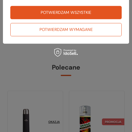
ekspresy z kawą.
Jak masz jakieś uwagi lub pomysły na udoskonalenie pisz na
POTWIERDZAM WSZYSTKIE
adres:
marketing@tuttu.pl
Pliki do pobrania:
POTWIERDZAM WYMAGANE
lista co zabrac w gory 3-4 dni
Polecane
OKAZJA
PROMOCJA