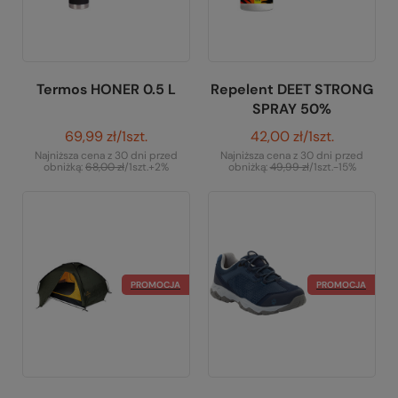
Termos HONER 0.5 L
Repelent DEET STRONG
SPRAY 50%
69,99 zł
/
1
szt.
42,00 zł
/
1
szt.
Najniższa cena z 30 dni przed
Najniższa cena z 30 dni przed
obniżką:
68,00 zł
/
1
szt.
+2%
obniżką:
49,99 zł
/
1
szt.
-15%
PROMOCJA
PROMOCJA