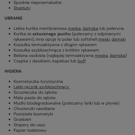
Spodnie nieprzemakalne
Stuptuty
UBRANIE
Lekka kurtka membranowa
męska
,
damska
lub peleryna
Kurtka ze
sztucznego puchu
(polecamy z odpinanymi
rękawami), inna opcja to polar lub softshell
męski
,
damski
Koszulka termoaktywna z długim rękawem
Koszulka szybkoschnąca z krótkim rękawem
Bielizna osobista (najlepiej termoaktywna
męska
,
damska
)
Czapka z daszkiem, kapelusz lub
buff
HIGIENA
Kosmetyczka turystyczna
Lekki ręcznik szybkoschnący
Szczoteczka do zębów
Mała pasta do zębów
Mydło biodegradowalne (polecamy listki lub w płynie)
Chusteczki nawilżane
Pozostałe kosmetyki
Grzebień
Stopery do uszu
Papier toaletowy