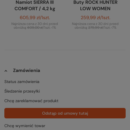
Namiot SIERRA III
Buty ROCK HUNTER
COMFORT / 4,2 kg
LOW WOMEN
605,99 zł
/
1
szt.
259,99 zł
/
1
szt.
Najniższa cena z 30 dni przed
Najniższa cena z 30 dni przed
obniżką:
609,00 zł
/
1
szt.
-1%
obniżką:
279,99 zł
/
1
szt.
-7%
Zamówienia
Status zamówienia
Śledzenie przesyłki
Chcę zareklamować produkt
Odstąp od umowy tutaj
Chcę wymienić towar