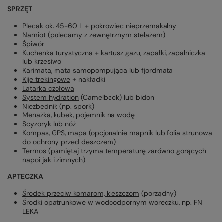
SPRZĘT
Plecak ok. 45-60 L
+ pokrowiec nieprzemakalny
Namiot
(polecamy z zewnętrznym stelażem)
Śpiwór
Kuchenka turystyczna + kartusz gazu, zapałki, zapalniczka
lub krzesiwo
Karimata, mata samopompująca lub fjordmata
Kije trekingowe
+ nakładki
Latarka czołowa
System hydration
(Camelback) lub bidon
Niezbędnik (np. spork)
Menażka, kubek, pojemnik na wodę
Scyzoryk lub nóż
Kompas, GPS, mapa (opcjonalnie mapnik lub folia strunowa
do ochrony przed deszczem)
Termos
(pamiętaj trzyma temperaturę zarówno gorących
napoi jak i zimnych)
APTECZKA
Środek przeciw komarom, kleszczom
(porządny)
Środki opatrunkowe w wodoodpornym woreczku, np. FN
LEKA