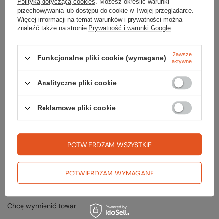
Polityką dotyczącą cookies
. Możesz określić warunki
w koszyku
przechowywania lub dostępu do cookie w Twojej przeglądarce.
lub przejdź przez
link do promocji
Więcej informacji na temat warunków i prywatności można
Kupuj z rabatem 20 % od ceny katalogowej (obowiązują
znaleźć także na stronie
Prywatność i warunki Google
.
wyjątki)
Zawsze
Funkcjonalne pliki cookie (wymagane)
aktywne
Analityczne pliki cookie
Reklamowe pliki cookie
Zamówienia
Status zamówienia
POTWIERDZAM WSZYSTKIE
Śledzenie przesyłki
Chcę zareklamować produkt
POTWIERDZAM WYMAGANE
Odstąp od umowy tutaj
Chcę wymienić towar