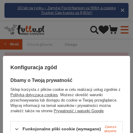
30 lat na rynku - Zamów Fjord Nansen za 199zł, a czapkę
Trucker Cap kupisz za 9,90zł !
Wróć
Strona główna
Uwaga
Produkt nie występuje w żadnym punkcie
Konfiguracja zgód
odbioru osobistego.
Dbamy o Twoją prywatność
POWRÓT
Sklep korzysta z plików cookie w celu realizacji usług zgodnie z
Polityką dotyczącą cookies
. Możesz określić warunki
przechowywania lub dostępu do cookie w Twojej przeglądarce.
Więcej informacji na temat warunków i prywatności można
znaleźć także na stronie
Prywatność i warunki Google
.
Zamówienia
Zawsze
Funkcjonalne pliki cookie (wymagane)
aktywne