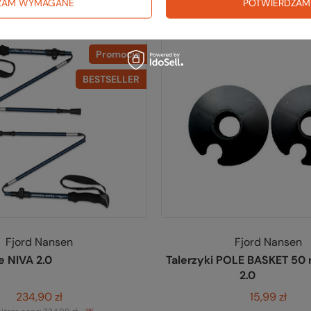
ZAM WYMAGANE
POTWIERDZAM
Promocja
BESTSELLER
Fjord Nansen
Fjord Nansen
je NIVA 2.0
Talerzyki POLE BASKET 5
2.0
234,90 zł
15,99 zł