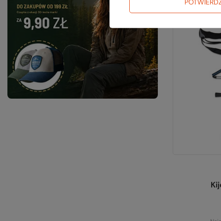
POTWIERD
Ki