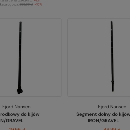
niższa cena:
234,99 zł
-1%
katalogowa:
259,99 zł
-10%
Fjord Nansen
Fjord Nansen
rodkowy do kijów
Segment dolny do kijó
ON/GRAVEL
IRON/GRAVEL
49,99 zł
49,99 zł