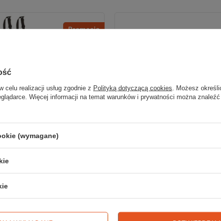
Promocja
BESTSELLER
ość
w celu realizacji usług zgodnie z
Polityką dotyczącą cookies
. Możesz określi
eglądarce. Więcej informacji na temat warunków i prywatności można znaleźć
cookie (wymagane)
kie
Fjord Nansen
Fjord Nansen
BACKCOUNTRY
Grot VIDIA TIP 11 mm
kie
99,99 zł
29,99 zł
iższa cena:
199,99 zł
-50%
katalogowa:
159,99 zł
-38%