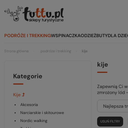
PODRÓŻE I TREKKING
WSPINACZKA
ODZIEŻ
BUTY
DLA DZIE
Strona główna
podróże i trekking
kije
kije
Kategorie
Zapewnią Ci wi
zmrożony lód - 
kije
akcesoria
Najlepsza t
narciarskie i skitourowe
nordic walking
USUŃ FILTRY