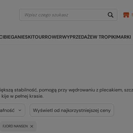
CI
BIEGANIE
SKITOUR
ROWER
WYPRZEDAŻE
W TROPIKI
MARKI
ększą stabilność, pomogą przy wędrowaniu z plecakiem, szcze
kije w pełnej krasie.
rafność
Wyświetl od najkorzystniejszej ceny
FJORD NANSEN