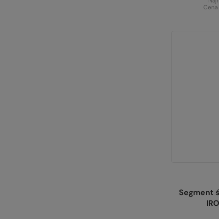
Naj
Cena 
Segment ś
IR