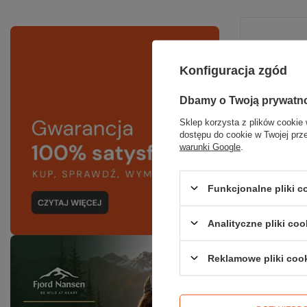
Konfiguracja zgód
Dbamy o Twoją prywatn
Sklep korzysta z plików cookie 
dostępu do cookie w Twojej prz
warunki Google
.
Funkcjonalne pliki 
Analityczne pliki coo
Kije 
Reklamowe pliki coo
Najn
Cena 