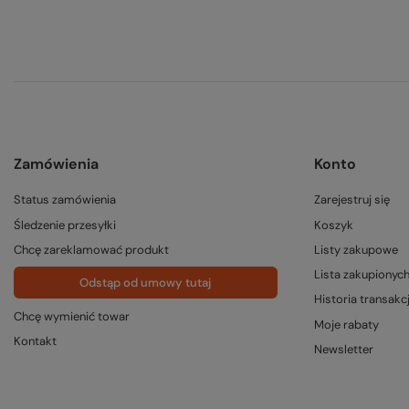
Zamówienia
Konto
Status zamówienia
Zarejestruj się
Śledzenie przesyłki
Koszyk
Chcę zareklamować produkt
Listy zakupowe
Lista zakupionyc
Odstąp od umowy tutaj
Historia transakcj
Chcę wymienić towar
Moje rabaty
Kontakt
Newsletter