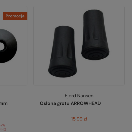
Promocja
Fjord Nansen
0 mm
Osłona grotu ARROWHEAD
15,99 zł
37%
-44%