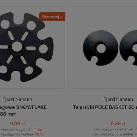
Promocja
Fjord Nansen
Fjord Nansen
śniegowe SNOWFLAKE
Talerzyki POLE BASKET 5
88 mm
9,99 zł
9,99 zł
niższa cena:
14,99 zł
-33%
Najniższa cena:
15,99 zł
-
 katalogowa:
Cena katalogowa:
19,99 zł
-50%
17,99 zł