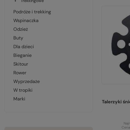
trekkingowe
podróże i trekking
wspinaczka
odzież
buty
dla dzieci
bieganie
skitour
rower
wyprzedaże
w tropiki
marki
Talerzyki 
Naj
Cena