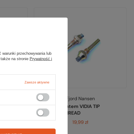
ć warunki przechowywania lub
 także na stronie
Prywatność i
Zawsze aktywne
Fjord Nansen
Grot z gwintem VIDIA TIP
THREAD
19,99 zł