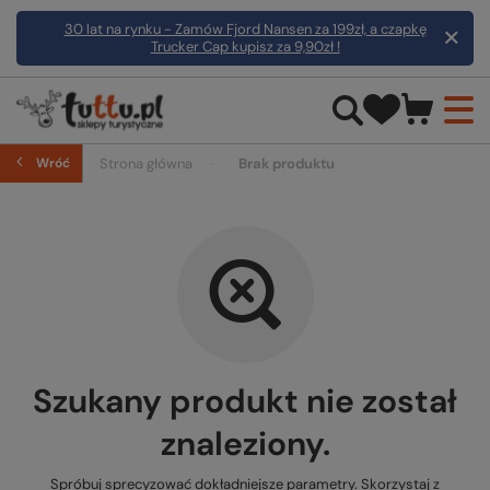
30 lat na rynku - Zamów Fjord Nansen za 199zł, a czapkę
Trucker Cap kupisz za 9,90zł !
Wróć
Strona główna
Brak produktu
Szukany produkt nie został
znaleziony.
Spróbuj sprecyzować dokładniejsze parametry. Skorzystaj z