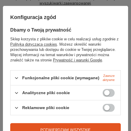
wyszukiwarki zaawansowanej
.
Konfiguracja zgód
Dbamy o Twoją prywatność
Sklep korzysta z plików cookie w celu realizacji usług zgodnie z
Szukasz produktu, którego nie mamy w
Polityką dotyczącą cookies
. Możesz określić warunki
przechowywania lub dostępu do cookie w Twojej przeglądarce.
ofercie?
Więcej informacji na temat warunków i prywatności można
znaleźć także na stronie
Prywatność i warunki Google
.
Jeśli nie znalazłeś w naszej ofercie produktu, a chciałbyś kupić go w
naszym sklepie, możesz skorzystać ze specjalnego formularza i
przesłać nam opis szukanego przedmiotu. Aby móc to zrobić musisz
Zawsze
Funkcjonalne pliki cookie (wymagane)
aktywne
być
zalogowany
.
Analityczne pliki cookie
Reklamowe pliki cookie
Zamówienia
POTWIERDZAM WSZYSTKIE