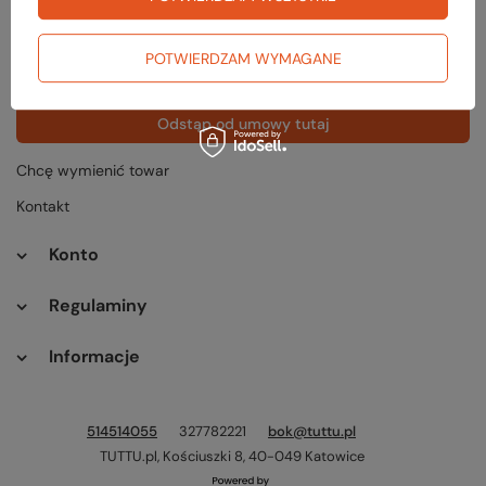
Status zamówienia
Śledzenie przesyłki
POTWIERDZAM WYMAGANE
Chcę zareklamować produkt
Odstąp od umowy tutaj
Chcę wymienić towar
Kontakt
Konto
Regulaminy
Informacje
514514055
327782221
bok@tuttu.pl
TUTTU.pl
,
Kościuszki 8
,
40-049
Katowice