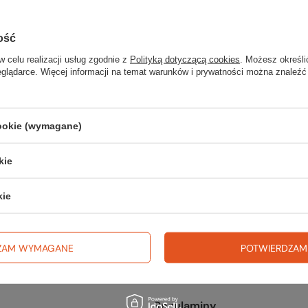
kany produkt nie został znalezi
precyzować dokładniejsze parametry. Skorzystaj z
wyszukiwarki zaaw
ość
w celu realizacji usług zgodnie z
Polityką dotyczącą cookies
. Możesz określi
eglądarce. Więcej informacji na temat warunków i prywatności można znaleźć
cookie (wymagane)
fercie?
kie
go w naszym sklepie, możesz skorzystać ze specjalnego formularza i p
kie
ZAM WYMAGANE
POTWIERDZAM
Regulaminy