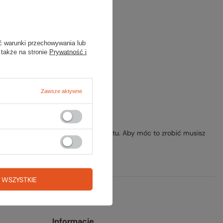
ony.
ansowanej
.
ć warunki przechowywania lub
 także na stronie
Prywatność i
Zawsze aktywne
rzesłać nam opis szukanego przedmiotu. Aby móc to zrobić musisz
 WSZYSTKIE
Informacje