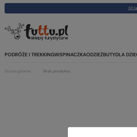
30 la
PODRÓŻE I TREKKING
WSPINACZKA
ODZIEŻ
BUTY
DLA DZIE
Strona główna
Brak produktu