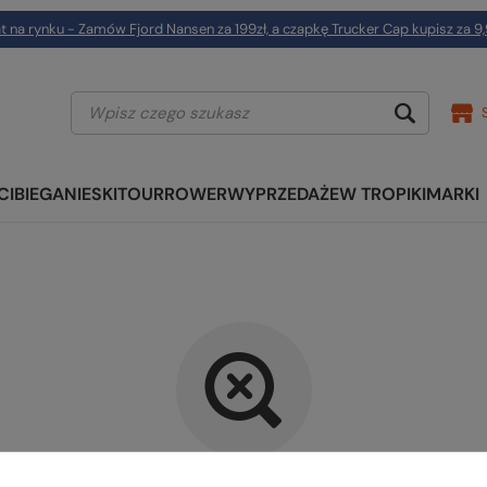
t na rynku - Zamów Fjord Nansen za 199zł, a czapkę Trucker Cap kupisz za 9,
CI
BIEGANIE
SKITOUR
ROWER
WYPRZEDAŻE
W TROPIKI
MARKI