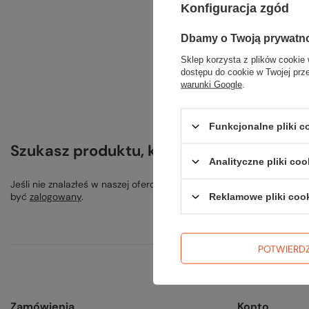
Szu
Konfiguracja zgód
Spróbuj s
Dbamy o Twoją prywatn
Sklep korzysta z plików cookie 
dostępu do cookie w Twojej prz
warunki Google
.
Funkcjonalne pliki 
Szukasz produktu, którego nie mamy w o
Analityczne pliki coo
Jeśli nie znalazłeś w naszej ofercie produktu, a chciałbyś kupić 
być
zalogowany
.
Reklamowe pliki coo
POTWIERD
Zamówienia
Konto