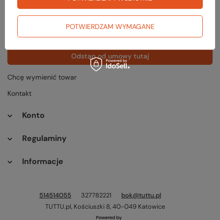
Status zamówienia
Śledzenie przesyłki
POTWIERDZAM WYMAGANE
Chcę zareklamować produkt
Odstąp od umowy tutaj
Chcę wymienić towar
Kontakt
Konto
Regulaminy
Informacje
514514055
327782221
bok@tuttu.pl
TUTTU.pl
,
Kościuszki 8
,
40-049
Katowice