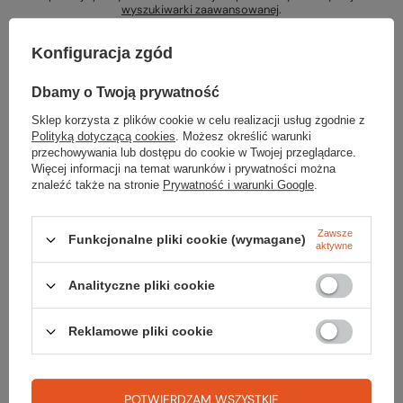
wyszukiwarki zaawansowanej
.
Konfiguracja zgód
Dbamy o Twoją prywatność
Sklep korzysta z plików cookie w celu realizacji usług zgodnie z
Szukasz produktu, którego nie mamy w
Polityką dotyczącą cookies
. Możesz określić warunki
przechowywania lub dostępu do cookie w Twojej przeglądarce.
ofercie?
Więcej informacji na temat warunków i prywatności można
znaleźć także na stronie
Prywatność i warunki Google
.
Jeśli nie znalazłeś w naszej ofercie produktu, a chciałbyś kupić go w
naszym sklepie, możesz skorzystać ze specjalnego formularza i
przesłać nam opis szukanego przedmiotu. Aby móc to zrobić musisz
Zawsze
Funkcjonalne pliki cookie (wymagane)
aktywne
być
zalogowany
.
Analityczne pliki cookie
Reklamowe pliki cookie
Zamówienia
POTWIERDZAM WSZYSTKIE