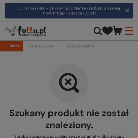
30 lat na rynku - Zamów Fjord Nansen za 199zł, a czapkę
Trucker Cap kupisz za 9,90zł !
Wróć
Strona główna
Brak produktu
Szukany produkt nie został
znaleziony.
Spróbuj sprecyzować dokładniejsze parametry. Skorzystaj z