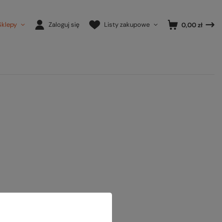
Sklepy
Zaloguj się
Listy zakupowe
0,00 zł
ony.
ansowanej
.