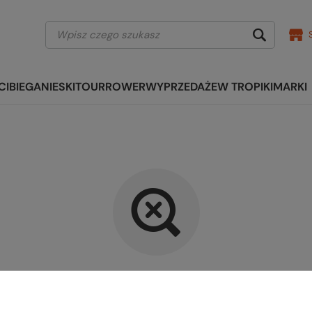
CI
BIEGANIE
SKITOUR
ROWER
WYPRZEDAŻE
W TROPIKI
MARKI
kany produkt nie został znalezi
precyzować dokładniejsze parametry. Skorzystaj z
wyszukiwarki zaaw