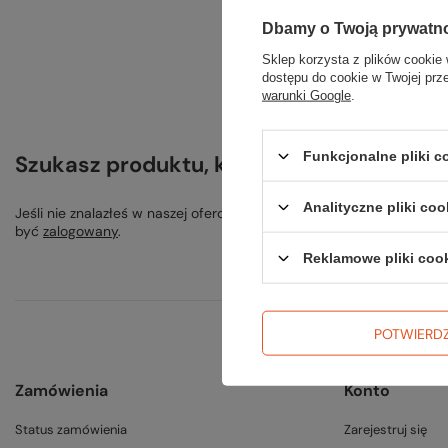
Dbamy o Twoją prywatn
Sklep korzysta z plików cookie 
dostępu do cookie w Twojej prz
warunki Google
.
Funkcjonalne pliki 
Szukasz produktu, którego nie mamy w o
Analityczne pliki coo
Jeśli nie znalazłeś w naszej ofercie produktu, a chciałbyś kupić 
być
zalogowany
.
Reklamowe pliki coo
POTWIERD
Zamówienia
Konto
Status zamówienia
Zarejestruj się