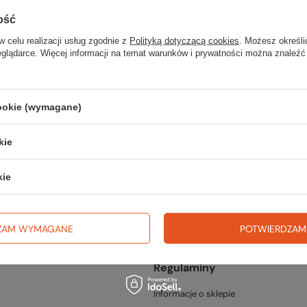
ość
w celu realizacji usług zgodnie z
Polityką dotyczącą cookies
. Możesz określi
eglądarce. Więcej informacji na temat warunków i prywatności można znaleźć
cookie (wymagane)
fercie?
kie
go w naszym sklepie, możesz skorzystać ze specjalnego formularza i p
kie
ZAM WYMAGANE
POTWIERDZAM
Regulaminy
Informacje o sklepie