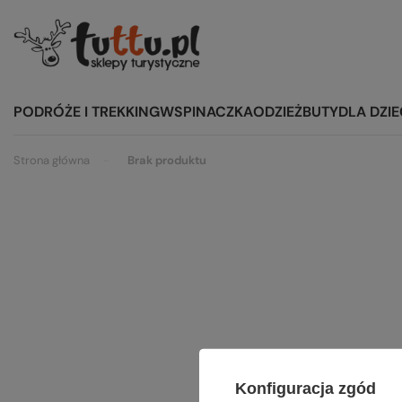
PODRÓŻE I TREKKING
WSPINACZKA
ODZIEŻ
BUTY
DLA DZIE
Strona główna
Brak produktu
Szu
Konfiguracja zgód
Spróbuj s