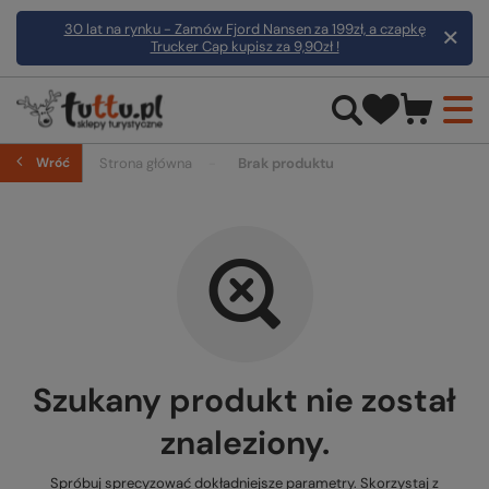
30 lat na rynku - Zamów Fjord Nansen za 199zł, a czapkę
Trucker Cap kupisz za 9,90zł !
Wróć
Strona główna
Brak produktu
Szukany produkt nie został
znaleziony.
Spróbuj sprecyzować dokładniejsze parametry. Skorzystaj z