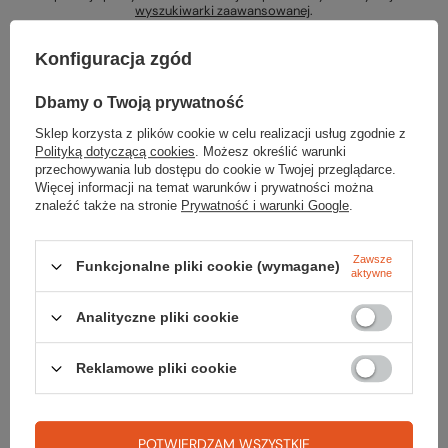
wyszukiwarki zaawansowanej
.
Konfiguracja zgód
Dbamy o Twoją prywatność
Sklep korzysta z plików cookie w celu realizacji usług zgodnie z
Szukasz produktu, którego nie mamy w
Polityką dotyczącą cookies
. Możesz określić warunki
przechowywania lub dostępu do cookie w Twojej przeglądarce.
ofercie?
Więcej informacji na temat warunków i prywatności można
znaleźć także na stronie
Prywatność i warunki Google
.
Jeśli nie znalazłeś w naszej ofercie produktu, a chciałbyś kupić go w
naszym sklepie, możesz skorzystać ze specjalnego formularza i
przesłać nam opis szukanego przedmiotu. Aby móc to zrobić musisz
Zawsze
Funkcjonalne pliki cookie (wymagane)
aktywne
być
zalogowany
.
Analityczne pliki cookie
Reklamowe pliki cookie
Zamówienia
POTWIERDZAM WSZYSTKIE