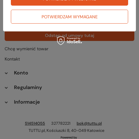
Status zamówienia
Śledzenie przesyłki
POTWIERDZAM WYMAGANE
Chcę zareklamować produkt
Odstąp od umowy tutaj
Chcę wymienić towar
Kontakt
Konto
Regulaminy
Informacje
514514055
327782221
bok@tuttu.pl
TUTTU.pl
,
Kościuszki 8
,
40-049
Katowice