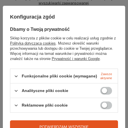
wyszukiwarki zaawansowanej
.
Konfiguracja zgód
Dbamy o Twoją prywatność
Sklep korzysta z plików cookie w celu realizacji usług zgodnie z
Szukasz produktu, którego nie mamy w
Polityką dotyczącą cookies
. Możesz określić warunki
przechowywania lub dostępu do cookie w Twojej przeglądarce.
ofercie?
Więcej informacji na temat warunków i prywatności można
znaleźć także na stronie
Prywatność i warunki Google
.
Jeśli nie znalazłeś w naszej ofercie produktu, a chciałbyś kupić go w
naszym sklepie, możesz skorzystać ze specjalnego formularza i
przesłać nam opis szukanego przedmiotu. Aby móc to zrobić musisz
Zawsze
Funkcjonalne pliki cookie (wymagane)
aktywne
być
zalogowany
.
Analityczne pliki cookie
Reklamowe pliki cookie
Zamówienia
POTWIERDZAM WSZYSTKIE