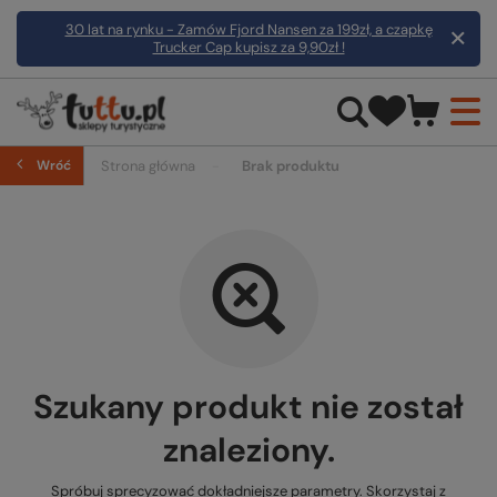
30 lat na rynku - Zamów Fjord Nansen za 199zł, a czapkę
Trucker Cap kupisz za 9,90zł !
Wróć
Strona główna
Brak produktu
Szukany produkt nie został
znaleziony.
Spróbuj sprecyzować dokładniejsze parametry. Skorzystaj z