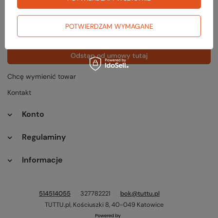
Status zamówienia
Śledzenie przesyłki
POTWIERDZAM WYMAGANE
Chcę zareklamować produkt
Odstąp od umowy tutaj
Chcę wymienić towar
Kontakt
Konto
Regulaminy
Informacje
514514055
327782221
bok@tuttu.pl
TUTTU.pl
,
Kościuszki 8
,
40-049
Katowice