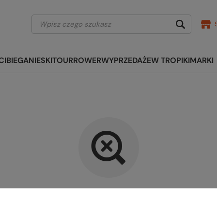
CI
BIEGANIE
SKITOUR
ROWER
WYPRZEDAŻE
W TROPIKI
MARKI
kany produkt nie został znalezi
precyzować dokładniejsze parametry. Skorzystaj z
wyszukiwarki zaaw