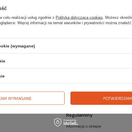
ość
w celu realizacji usług zgodnie z
Polityką dotyczącą cookies
. Możesz określi
eglądarce. Więcej informacji na temat warunków i prywatności można znaleźć
cookie (wymagane)
fercie?
kie
go w naszym sklepie, możesz skorzystać ze specjalnego formularza i p
kie
ZAM WYMAGANE
POTWIERDZAM
Regulaminy
Informacje o sklepie