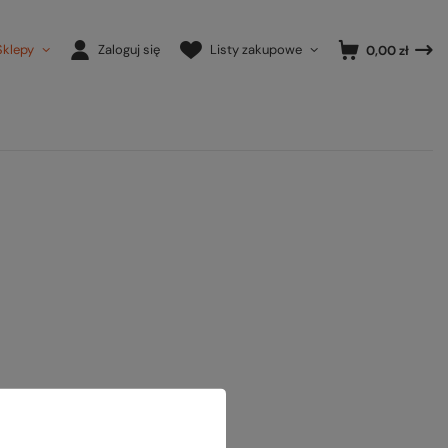
Sklepy
Zaloguj się
Listy zakupowe
0,00 zł
ony.
ansowanej
.