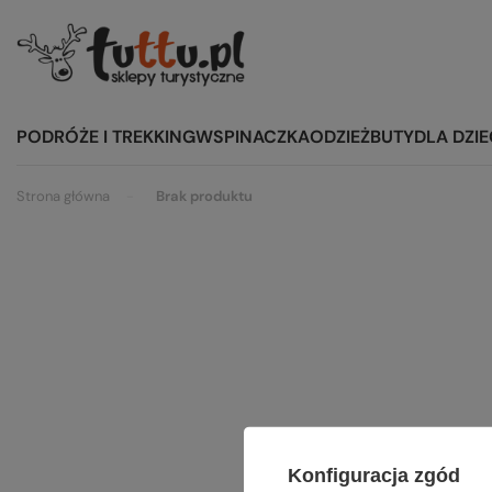
PODRÓŻE I TREKKING
WSPINACZKA
ODZIEŻ
BUTY
DLA DZIE
Strona główna
Brak produktu
Szu
Konfiguracja zgód
Spróbuj s