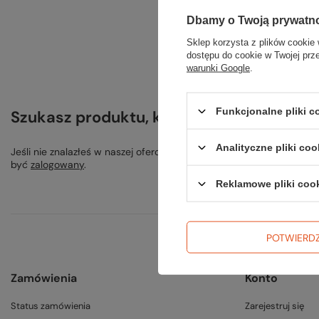
Dbamy o Twoją prywatn
Sklep korzysta z plików cookie 
dostępu do cookie w Twojej prz
warunki Google
.
Funkcjonalne pliki 
Szukasz produktu, którego nie mamy w o
Analityczne pliki coo
Jeśli nie znalazłeś w naszej ofercie produktu, a chciałbyś kupić 
być
zalogowany
.
Reklamowe pliki coo
POTWIERD
Zamówienia
Konto
Status zamówienia
Zarejestruj się