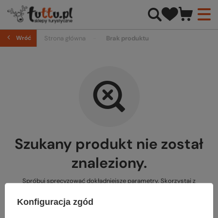
Wróć
Strona główna
Brak produktu
Szukany produkt nie został
znaleziony.
Spróbuj sprecyzować dokładniejsze parametry. Skorzystaj z
wyszukiwarki zaawansowanej
.
Konfiguracja zgód