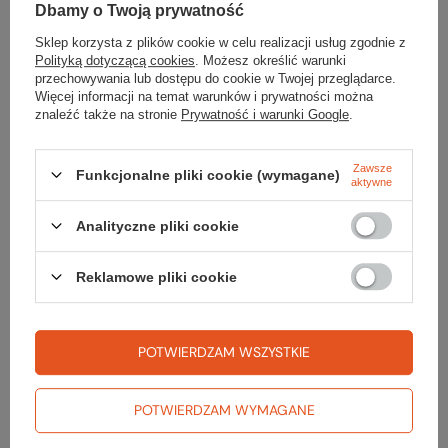
Dbamy o Twoją prywatność
Sklep korzysta z plików cookie w celu realizacji usług zgodnie z
Polityką dotyczącą cookies
. Możesz określić warunki
Szukasz produktu, którego nie mamy w
przechowywania lub dostępu do cookie w Twojej przeglądarce.
Więcej informacji na temat warunków i prywatności można
ofercie?
znaleźć także na stronie
Prywatność i warunki Google
.
Jeśli nie znalazłeś w naszej ofercie produktu, a chciałbyś kupić go w
Zawsze
naszym sklepie, możesz skorzystać ze specjalnego formularza i
Funkcjonalne pliki cookie (wymagane)
aktywne
przesłać nam opis szukanego przedmiotu. Aby móc to zrobić musisz
być
zalogowany
.
Analityczne pliki cookie
Reklamowe pliki cookie
Zamówienia
POTWIERDZAM WSZYSTKIE
Status zamówienia
POTWIERDZAM WYMAGANE
Śledzenie przesyłki