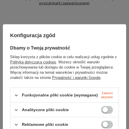
wyszukiwarki zaawansowanej
.
Konfiguracja zgód
Szukasz produktu, którego nie mamy w
Dbamy o Twoją prywatność
ofercie?
Sklep korzysta z plików cookie w celu realizacji usług zgodnie z
Polityką dotyczącą cookies
. Możesz określić warunki
Jeśli nie znalazłeś w naszej ofercie produktu, a chciałbyś kupić go w
przechowywania lub dostępu do cookie w Twojej przeglądarce.
naszym sklepie, możesz skorzystać ze specjalnego formularza i
Więcej informacji na temat warunków i prywatności można
przesłać nam opis szukanego przedmiotu. Aby móc to zrobić musisz
znaleźć także na stronie
Prywatność i warunki Google
.
być
zalogowany
.
Zawsze
Funkcjonalne pliki cookie (wymagane)
aktywne
Analityczne pliki cookie
Zamówienia
Reklamowe pliki cookie