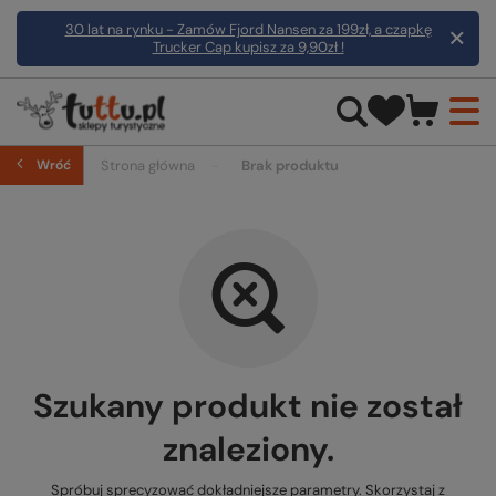
30 lat na rynku - Zamów Fjord Nansen za 199zł, a czapkę
Trucker Cap kupisz za 9,90zł !
Wróć
Strona główna
Brak produktu
Szukany produkt nie został
znaleziony.
Spróbuj sprecyzować dokładniejsze parametry. Skorzystaj z