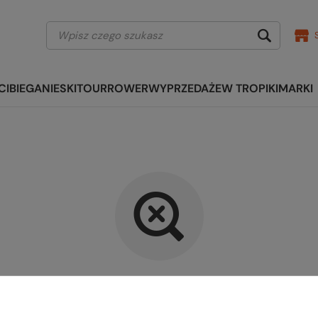
CI
BIEGANIE
SKITOUR
ROWER
WYPRZEDAŻE
W TROPIKI
MARKI
kany produkt nie został znalezi
precyzować dokładniejsze parametry. Skorzystaj z
wyszukiwarki zaaw