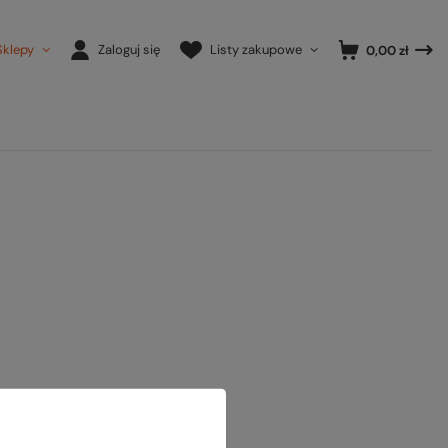
Sklepy
Zaloguj się
Listy zakupowe
0,00 zł
ony.
ansowanej
.