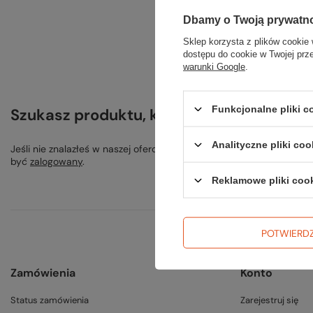
Dbamy o Twoją prywatn
Sklep korzysta z plików cookie 
dostępu do cookie w Twojej prz
warunki Google
.
Funkcjonalne pliki 
Szukasz produktu, którego nie mamy w o
Analityczne pliki coo
Jeśli nie znalazłeś w naszej ofercie produktu, a chciałbyś kupić 
być
zalogowany
.
Reklamowe pliki coo
POTWIERD
Zamówienia
Konto
Status zamówienia
Zarejestruj się