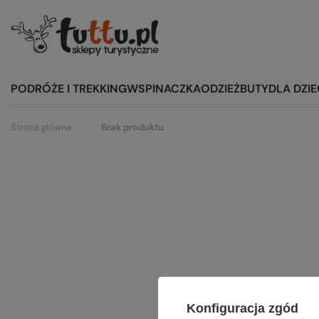
PODRÓŻE I TREKKING
WSPINACZKA
ODZIEŻ
BUTY
DLA DZIE
Strona główna
Brak produktu
Szu
Konfiguracja zgód
Spróbuj s