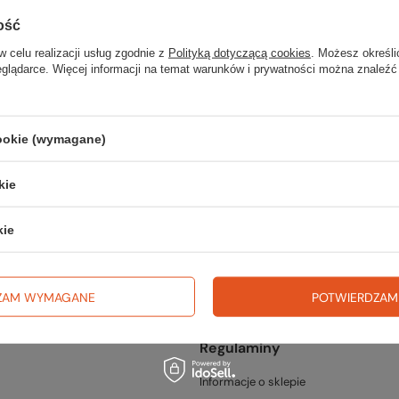
ość
w celu realizacji usług zgodnie z
Polityką dotyczącą cookies
. Możesz określi
eglądarce. Więcej informacji na temat warunków i prywatności można znaleźć
cookie (wymagane)
fercie?
kie
go w naszym sklepie, możesz skorzystać ze specjalnego formularza i p
kie
ZAM WYMAGANE
POTWIERDZAM
Regulaminy
Informacje o sklepie