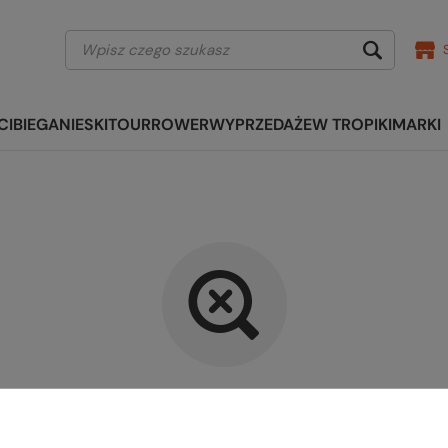
CI
BIEGANIE
SKITOUR
ROWER
WYPRZEDAŻE
W TROPIKI
MARKI
kany produkt nie został znalezi
precyzować dokładniejsze parametry. Skorzystaj z
wyszukiwarki zaaw