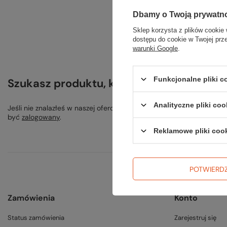
Dbamy o Twoją prywatn
Sklep korzysta z plików cookie 
dostępu do cookie w Twojej prz
warunki Google
.
Funkcjonalne pliki 
Szukasz produktu, którego nie mamy w o
Analityczne pliki coo
Jeśli nie znalazłeś w naszej ofercie produktu, a chciałbyś kupić 
być
zalogowany
.
Reklamowe pliki coo
POTWIERD
Zamówienia
Konto
Status zamówienia
Zarejestruj się