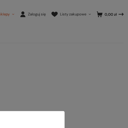
Sklepy
Zaloguj się
Listy zakupowe
0,00 zł
ony.
ansowanej
.