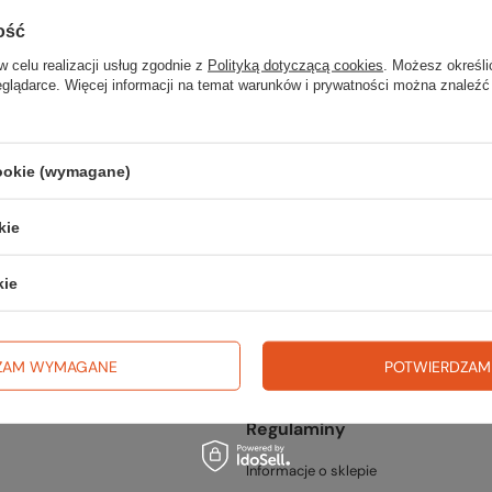
ość
w celu realizacji usług zgodnie z
Polityką dotyczącą cookies
. Możesz określi
eglądarce. Więcej informacji na temat warunków i prywatności można znaleźć
cookie (wymagane)
fercie?
kie
go w naszym sklepie, możesz skorzystać ze specjalnego formularza i p
kie
ZAM WYMAGANE
POTWIERDZAM
Regulaminy
Informacje o sklepie