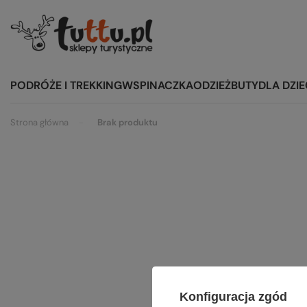
PODRÓŻE I TREKKING
WSPINACZKA
ODZIEŻ
BUTY
DLA DZIE
Strona główna
Brak produktu
Szu
Konfiguracja zgód
Spróbuj s