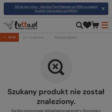
30 lat na rynku - Zamów Fjord Nansen za 199zł, a czapkę
Trucker Cap kupisz za 9,90zł !
Wróć
Strona główna
Brak produktu
Szukany produkt nie został
znaleziony.
Spróbuj sprecyzować dokładniejsze parametry. Skorzystaj z