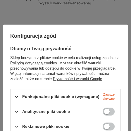
wyszukiwarki zaawansowanej
.
Konfiguracja zgód
Szukasz produktu, którego nie mamy w
Dbamy o Twoją prywatność
ofercie?
Sklep korzysta z plików cookie w celu realizacji usług zgodnie z
Polityką dotyczącą cookies
. Możesz określić warunki
Jeśli nie znalazłeś w naszej ofercie produktu, a chciałbyś kupić go w
przechowywania lub dostępu do cookie w Twojej przeglądarce.
naszym sklepie, możesz skorzystać ze specjalnego formularza i
Więcej informacji na temat warunków i prywatności można
przesłać nam opis szukanego przedmiotu. Aby móc to zrobić musisz
znaleźć także na stronie
Prywatność i warunki Google
.
być
zalogowany
.
Zawsze
Funkcjonalne pliki cookie (wymagane)
aktywne
Analityczne pliki cookie
Zamówienia
Reklamowe pliki cookie