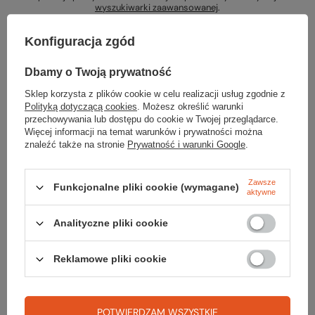
wyszukiwarki zaawansowanej
.
Konfiguracja zgód
Dbamy o Twoją prywatność
Sklep korzysta z plików cookie w celu realizacji usług zgodnie z
Szukasz produktu, którego nie mamy w
Polityką dotyczącą cookies
. Możesz określić warunki
przechowywania lub dostępu do cookie w Twojej przeglądarce.
ofercie?
Więcej informacji na temat warunków i prywatności można
znaleźć także na stronie
Prywatność i warunki Google
.
Jeśli nie znalazłeś w naszej ofercie produktu, a chciałbyś kupić go w
naszym sklepie, możesz skorzystać ze specjalnego formularza i
przesłać nam opis szukanego przedmiotu. Aby móc to zrobić musisz
Zawsze
Funkcjonalne pliki cookie (wymagane)
aktywne
być
zalogowany
.
Analityczne pliki cookie
Reklamowe pliki cookie
Zamówienia
POTWIERDZAM WSZYSTKIE