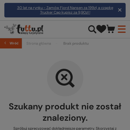
30 lat na rynku - Zamów Fjord Nansen za 199zł, a czapkę
Trucker Cap kupisz za 9,90zł !
Wróć
Strona główna
Brak produktu
Szukany produkt nie został
znaleziony.
Spróbuj sprecyzować dokładniejsze parametry. Skorzystaj z