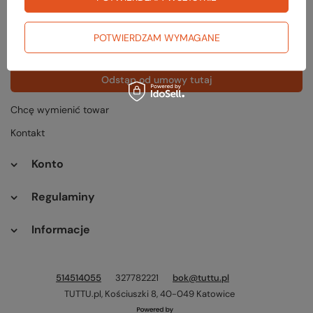
Status zamówienia
Śledzenie przesyłki
POTWIERDZAM WYMAGANE
Chcę zareklamować produkt
Odstąp od umowy tutaj
Chcę wymienić towar
Kontakt
Konto
Regulaminy
Informacje
514514055
327782221
bok@tuttu.pl
TUTTU.pl
,
Kościuszki 8
,
40-049
Katowice