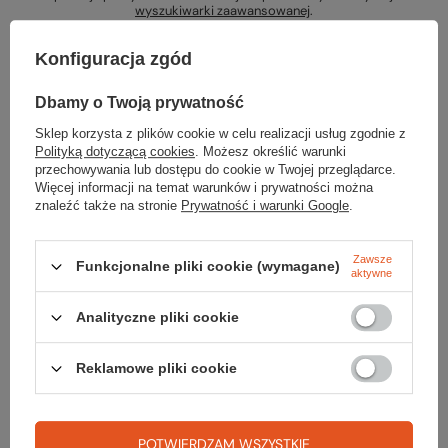
wyszukiwarki zaawansowanej
.
Konfiguracja zgód
Dbamy o Twoją prywatność
Sklep korzysta z plików cookie w celu realizacji usług zgodnie z
Szukasz produktu, którego nie mamy w
Polityką dotyczącą cookies
. Możesz określić warunki
przechowywania lub dostępu do cookie w Twojej przeglądarce.
ofercie?
Więcej informacji na temat warunków i prywatności można
znaleźć także na stronie
Prywatność i warunki Google
.
Jeśli nie znalazłeś w naszej ofercie produktu, a chciałbyś kupić go w
naszym sklepie, możesz skorzystać ze specjalnego formularza i
przesłać nam opis szukanego przedmiotu. Aby móc to zrobić musisz
Zawsze
Funkcjonalne pliki cookie (wymagane)
aktywne
być
zalogowany
.
Analityczne pliki cookie
Reklamowe pliki cookie
Zamówienia
POTWIERDZAM WSZYSTKIE