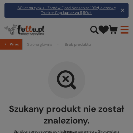
30 lat na rynku - Zamów Fjord Nansen za 199zł, a czapkę
Trucker Cap kupisz za 9,90zł !
Wróć
Strona główna
Brak produktu
Szukany produkt nie został
znaleziony.
Spróbuj sprecyzować dokładniejsze parametry. Skorzystaj z