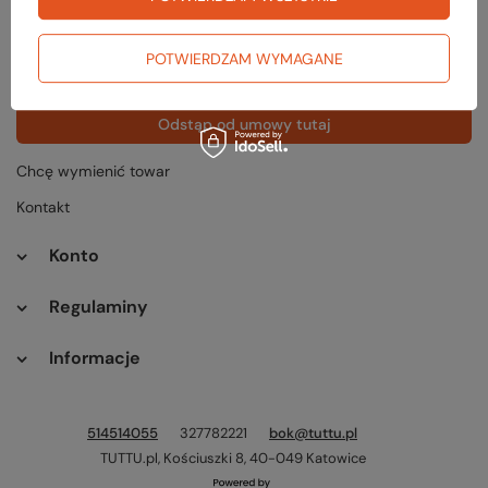
Status zamówienia
Śledzenie przesyłki
POTWIERDZAM WYMAGANE
Chcę zareklamować produkt
Odstąp od umowy tutaj
Chcę wymienić towar
Kontakt
Konto
Regulaminy
Informacje
514514055
327782221
bok@tuttu.pl
TUTTU.pl
,
Kościuszki 8
,
40-049
Katowice