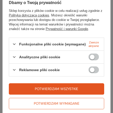
Dbamy o Twoją prywatność
Sklep korzysta z plików cookie w celu realizacji usług zgodnie z
Polityką dotyczącą cookies
. Możesz określić warunki
Szukasz produktu, którego nie mamy w
przechowywania lub dostępu do cookie w Twojej przeglądarce.
Więcej informacji na temat warunków i prywatności można
ofercie?
znaleźć także na stronie
Prywatność i warunki Google
.
Jeśli nie znalazłeś w naszej ofercie produktu, a chciałbyś kupić go w
Zawsze
naszym sklepie, możesz skorzystać ze specjalnego formularza i
Funkcjonalne pliki cookie (wymagane)
aktywne
przesłać nam opis szukanego przedmiotu. Aby móc to zrobić musisz
być
zalogowany
.
Analityczne pliki cookie
Reklamowe pliki cookie
Zamówienia
POTWIERDZAM WSZYSTKIE
Status zamówienia
POTWIERDZAM WYMAGANE
Śledzenie przesyłki