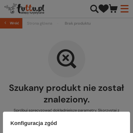
Wróć
Strona główna
Brak produktu
Szukany produkt nie został
znaleziony.
Spróbuj sprecyzować dokładniejsze parametry. Skorzystaj z
wyszukiwarki zaawansowanej
.
Konfiguracja zgód