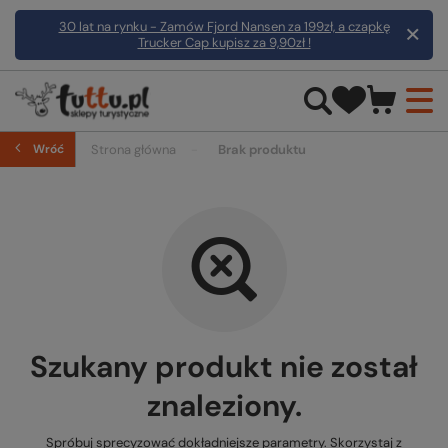
30 lat na rynku - Zamów Fjord Nansen za 199zł, a czapkę
Trucker Cap kupisz za 9,90zł !
Wróć
Strona główna
Brak produktu
Szukany produkt nie został
znaleziony.
Spróbuj sprecyzować dokładniejsze parametry. Skorzystaj z