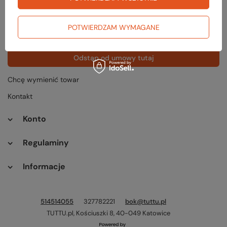
Status zamówienia
Śledzenie przesyłki
POTWIERDZAM WYMAGANE
Chcę zareklamować produkt
Odstąp od umowy tutaj
Chcę wymienić towar
Kontakt
Konto
Regulaminy
Informacje
514514055
327782221
bok@tuttu.pl
TUTTU.pl
,
Kościuszki 8
,
40-049
Katowice