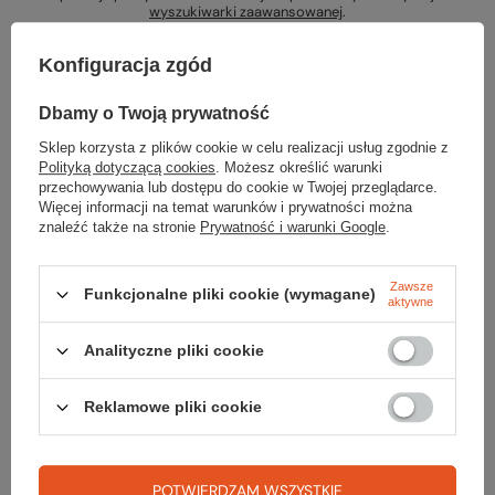
wyszukiwarki zaawansowanej
.
Konfiguracja zgód
Dbamy o Twoją prywatność
Sklep korzysta z plików cookie w celu realizacji usług zgodnie z
Szukasz produktu, którego nie mamy w
Polityką dotyczącą cookies
. Możesz określić warunki
przechowywania lub dostępu do cookie w Twojej przeglądarce.
ofercie?
Więcej informacji na temat warunków i prywatności można
znaleźć także na stronie
Prywatność i warunki Google
.
Jeśli nie znalazłeś w naszej ofercie produktu, a chciałbyś kupić go w
naszym sklepie, możesz skorzystać ze specjalnego formularza i
przesłać nam opis szukanego przedmiotu. Aby móc to zrobić musisz
Zawsze
Funkcjonalne pliki cookie (wymagane)
aktywne
być
zalogowany
.
Analityczne pliki cookie
Reklamowe pliki cookie
Zamówienia
POTWIERDZAM WSZYSTKIE